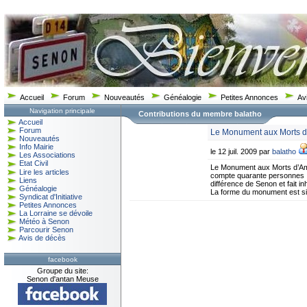
Accueil
Forum
Nouveautés
Généalogie
Petites Annonces
Av
Navigation principale
Contributions du membre balatho
Accueil
Forum
Le Monument aux Morts d’
Nouveautés
Info Mairie
le 12 juil. 2009 par
balatho
Les Associations
Etat Civil
Le Monument aux Morts d’Am
Lire les articles
compte quarante personnes : 
Liens
différence de Senon et fait i
Généalogie
La forme du monument est sim
Syndicat d'Initiative
Petites Annonces
La Lorraine se dévoile
Météo à Senon
Parcourir Senon
Avis de décès
facebook
Groupe du site:
Senon d'antan Meuse