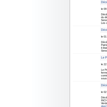
Décè
le 09
Décè
du d
Senon
Les 
Décè
le 01
Décè
Patr
il ét
Senon
Le P
le 22
Le P
ferme
comte
sous-
Décè
le 02
Décè
INCHE
Verdu
plus]