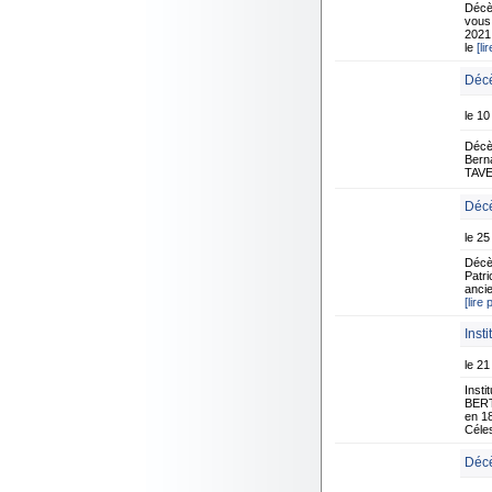
Décè
vous
2021 
le
[li
Décè
le 10
Décè
Berna
TAVER
Décè
le 2
Décè
Patri
ancie
[lire 
Insti
le 21
Insti
BERT
en 18
Céle
Décè