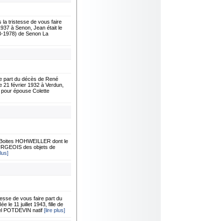
 tristesse de vous faire
937 à Senon, Jean était le
3-1978) de Senon La
e part du décès de René
e 21 février 1932 à Verdun,
 pour épouse Colette
à Boites HOHWEILLER dont le
 BOURGEOIS des objets de
plus]
se de vous faire part du
e 11 juillet 1943, fille de
hel POTDEVIN natif
[lire plus]