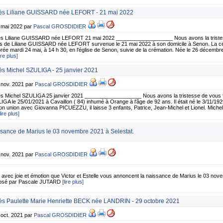
s Liliane GUISSARD née LEFORT - 21 mai 2022
4 mai 2022 par
Pascal GROSDIDIER
s Liliane GUISSARD née LEFORT 21 mai 2022 ___________________ Nous avons la tristess
s de Liliane GUISSARD née LEFORT survenue le 21 mai 2022 à son domicile à Senon. La cér
rée mardi 24 mai, à 14 h 30, en l'église de Senon, suivie de la crémation. Née le 26 décembr
lire plus]
s Michel SZULIGA - 25 janvier 2021
 nov. 2021 par
Pascal GROSDIDIER
s Michel SZULIGA 25 janvier 2021 ___________________ Nous avons la tristesse de vous fa
GA le 25/01/2021 à Cavaillon ( 84) inhumé à Orange à l'âge de 92 ans. Il était né le 3/11/192
n union avec Giovanna PICUEZZU, il laisse 3 enfants, Patrice, Jean-Michel et Lionel. Michel
lire plus]
sance de Marius le 03 novembre 2021 à Selestat.
 nov. 2021 par
Pascal GROSDIDIER
 avec joie et émotion que Victor et Estelle vous annoncent la naissance de Marius le 03 nove
osé par Pascale JUTARD
[lire plus]
s Paulette Marie Henriette BECK née LANDRIN - 29 octobre 2021
 oct. 2021 par
Pascal GROSDIDIER