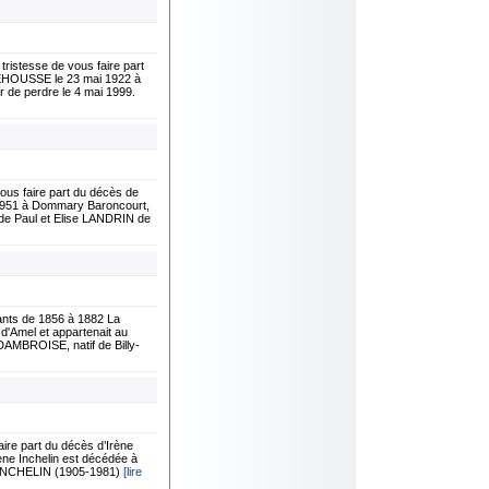
stesse de vous faire part
DEHOUSSE le 23 mai 1922 à
r de perdre le 4 mai 1999.
s faire part du décès de
/1951 à Dommary Baroncourt,
 de Paul et Elise LANDRIN de
nts de 1856 à 1882 La
d'Amel et appartenait au
 DAMBROISE, natif de Billy-
re part du décès d’Irène
ène Inchelin est décédée à
ce INCHELIN (1905-1981)
[lire