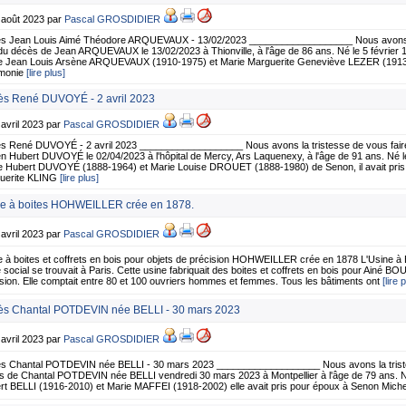
 août 2023 par
Pascal GROSDIDIER
s Jean Louis Aimé Théodore ARQUEVAUX - 13/02/2023 ___________________ Nous avons la
du décès de Jean ARQUEVAUX le 13/02/2023 à Thionville, à l'âge de 86 ans. Né le 5 février 1
 de Jean Louis Arsène ARQUEVAUX (1910-1975) et Marie Marguerite Geneviève LEZER (191
monie
[lire plus]
s René DUVOYÉ - 2 avril 2023
 avril 2023 par
Pascal GROSDIDIER
s René DUVOYÉ - 2 avril 2023 ___________________ Nous avons la tristesse de vous fair
n Hubert DUVOYÉ le 02/04/2023 à l'hôpital de Mercy, Ars Laquenexy, à l'âge de 91 ans. Né l
 de Hubert DUVOYÉ (1888-1964) et Marie Louise DROUET (1888-1980) de Senon, il avait pris
uerite KLING
[lire plus]
e à boites HOHWEILLER crée en 1878.
 avril 2023 par
Pascal GROSDIDIER
e à boites et coffrets en bois pour objets de précision HOHWEILLER crée en 1878 L'Usine 
 social se trouvait à Paris. Cette usine fabriquait des boites et coffrets en bois pour Ainé
sion. Elle comptait entre 80 et 100 ouvriers hommes et femmes. Tous les bâtiments ont
[lire 
s Chantal POTDEVIN née BELLI - 30 mars 2023
 avril 2023 par
Pascal GROSDIDIER
s Chantal POTDEVIN née BELLI - 30 mars 2023 ___________________ Nous avons la tristes
 de Chantal POTDEVIN née BELLI vendredi 30 mars 2023 à Montpellier à l'âge de 79 ans. Née l
rt BELLI (1916-2010) et Marie MAFFEI (1918-2002) elle avait pris pour époux à Senon Mic