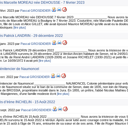
s Marcelle MOREAU née DEHOUSSE - 7 février 2023
 févr. 2023 par
Pascal GROSDIDIER
s Marcelle MOREAU née DEHOUSSE 7 février 2023 ___________________ Nous avons la tri
écès de Marcelle MOREAU à Bouligny le 7 février 2023. Couturière, née Marcelle Paulette 
, fille de Louis et Alice GILLET, elle avait épousé Maurice MOREAU qu'elle avait eu la douleu
obsèques
[lire plus]
s Patrick LANDRIN - 29 décembre 2022
 janv. 2023 par
Pascal GROSDIDIER
s Patrick LANDRIN 29 décembre 2022 ___________________ Nous avons la tristesse de vou
ick LANDRIN survenu le 29 décembre 2022 à Verdun Ancien habitant de Senon, né le 24/05
ait le fils de René André LANDRIN (1928-2009) et Josiane RICHELET (1930-2021) et petit-fils
. Le 16/09/1972 il avait prit
[lire plus]
énitencier de Naumoncel
 oct. 2022 par
Pascal GROSDIDIER
énitencier de Naumoncel __________________ NAUMONCEL Colonie pénitentiaire pour enfa
 de Naumoncel située sur le ban de la commune de Senon, date de 1835, non loin de l'étang 
 de BROSSIA, propriétaire installé dans le Jura. En 1855, un prêtre, l'abbé Nicolas Mathieu
Mangiennes, d'une famille modeste écrit
[lire plus]
s d’Irène INCHELIN - 15 Août 2022
 sept. 2022 par
Pascal GROSDIDIER
s d’Irène INCHELIN 15 Août 2022 ___________________ Nous avons la tristesse de vous fai
LIN survenu le 15 Août 2022 à Verdun. Après avoir lutté avec courage contre la maladie, Ir
n le 15 août à l’âge de 76 ans, entourée de sa sœur et de ses amis. Fille de Roger Mauri