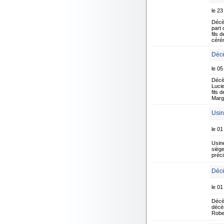
le 23
Décè
part 
fils
céré
Décè
le 05
Décè
Lucie
fils
Marg
Usin
le 01
Usin
siège
préci
Décè
le 01
Décè
décès
Robe