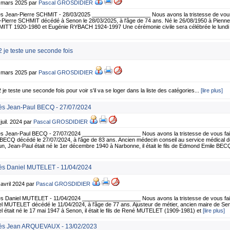
0 mars 2025 par
Pascal GROSDIDIER
s Jean-Pierre SCHMIT - 28/03/2025 ___________________ Nous avons la tristesse de vous 
Pierre SCHMIT décédé à Senon le 28/03/2025, à l'âge de 74 ans. Né le 26/08/1950 à Piennes, il
ITT 1920-1980 et Eugénie RYBACH 1924-1997 Une cérémonie civile sera célébrée le lund
 2 je teste une seconde fois
7 mars 2025 par
Pascal GROSDIDIER
2 je teste une seconde fois pour voir s'il va se loger dans la liste des catégories...
[lire plus]
s Jean-Paul BECQ - 27/07/2024
 juil. 2024 par
Pascal GROSDIDIER
s Jean-Paul BECQ - 27/07/2024 ___________________ Nous avons la tristesse de vous fair
BECQ décédé le 27/07/2024, à l'âge de 83 ans. Ancien médecin conseil au service médical de
n, Jean-Paul était né le 1er décembre 1940 à Narbonne, il était le fils de Edmond Emile BE
s Daniel MUTELET - 11/04/2024
 avril 2024 par
Pascal GROSDIDIER
s Daniel MUTELET - 11/04/2024 ___________________ Nous avons la tristesse de vous fai
l MUTELET décédé le 11/04/2024, à l'âge de 77 ans. Ajusteur de métier, ancien maire de Se
l était né le 17 mai 1947 à Senon, il était le fils de René MUTELET (1909-1981) et
[lire plus]
ès Jean ARQUEVAUX - 13/02/2023