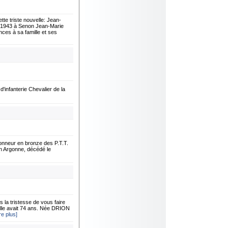
 triste nouvelle: Jean-
ai 1943 à Senon Jean-Marie
es à sa famille et ses
infanterie Chevalier de la
onneur en bronze des P.T.T.
n Argonne, décédé le
 tristesse de vous faire
lle avait 74 ans. Née DRION
ire plus]