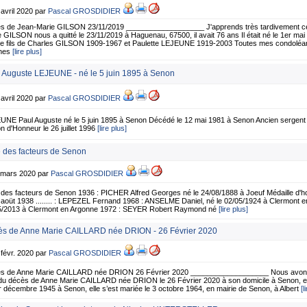
 avril 2020 par
Pascal GROSDIDIER
s de Jean-Marie GILSON 23/11/2019 ___________________ J'apprends très tardivement cette
 GILSON nous a quitté le 23/11/2019 à Haguenau, 67500, il avait 76 ans Il était né le 1er m
 le fils de Charles GILSON 1909-1967 et Paulette LEJEUNE 1919-2003 Toutes mes condoléanc
hes
[lire plus]
 Auguste LEJEUNE - né le 5 juin 1895 à Senon
 avril 2020 par
Pascal GROSDIDIER
NE Paul Auguste né le 5 juin 1895 à Senon Décédé le 12 mai 1981 à Senon Ancien sergent d'
n d'Honneur le 26 juillet 1996
[lire plus]
e des facteurs de Senon
1 mars 2020 par
Pascal GROSDIDIER
 des facteurs de Senon 1936 : PICHER Alfred Georges né le 24/08/1888 à Joeuf Médaille d'h
 aoüt 1938 ........ : LEPEZEL Fernand 1968 : ANSELME Daniel, né le 02/05/1924 à Clermont e
5/2013 à Clermont en Argonne 1972 : SEYER Robert Raymond né
[lire plus]
s de Anne Marie CAILLARD née DRION - 26 Février 2020
 févr. 2020 par
Pascal GROSDIDIER
s de Anne Marie CAILLARD née DRION 26 Février 2020 ___________________ Nous avons la
 du décès de Anne Marie CAILLARD née DRION le 26 Février 2020 à son domicile à Senon, e
r décembre 1945 à Senon, elle s’est mariée le 3 octobre 1964, en mairie de Senon, à Albert
[l