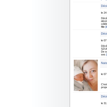
Décè
le 2
Décè
décè
céléb
fille
[
Décè
le 07
Décè
SZULI
De so
ses
[
Nais
le 07
C'est
prop
Décè
le 31