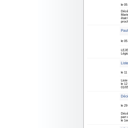
le 05
Décè
Marie
était
proc
Paul
le 05
LEJEU
Légio
List
le 1
Liste
le 12
01/0
Décè
le 29
Décè
part
le 1e