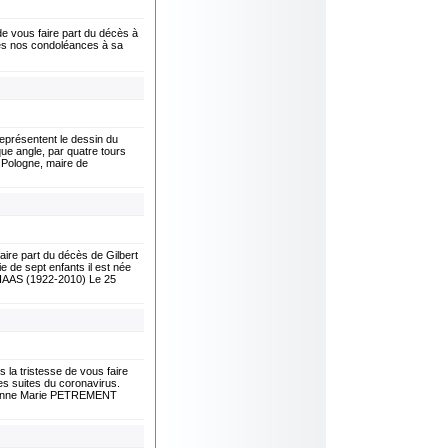
vous faire part du décès à
tes nos condoléances à sa
eprésentent le dessin du
ue angle, par quatre tours
 Pologne, maire de
re part du décès de Gilbert
e de sept enfants il est née
 HAAS (1922-2010) Le 25
 tristesse de vous faire
es suites du coronavirus.
lienne Marie PETREMENT