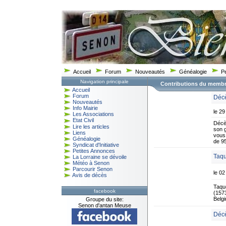
Accueil
Forum
Nouveautés
Généalogie
P
Navigation principale
Contributions du memb
Accueil
Forum
Décè
Nouveautés
Info Mairie
le 29
Les Associations
Etat Civil
Décè
Lire les articles
son g
Liens
vous 
Généalogie
de 9
Syndicat d'Initiative
Petites Annonces
Taqu
La Lorraine se dévoile
Météo à Senon
Parcourir Senon
le 0
Avis de décès
Taque
facebook
(157
Belg
Groupe du site:
Senon d'antan Meuse
Décè