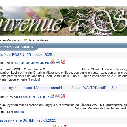
etites Annonces
Avis de décès
re Pascal GROSDIDIER
s Jean BOSSU - 25 octobre 2025
 oct. 2025 par
Pascal GROSDIDIER
s Jean BOSSU - 25 octobre 2025 ____________________ Marie Claude, Laurent, Claudine,
endre ; Lucile et Kentin, Charline, Alexandre et Elyse, ses petits-enfants ; Lou, son arrière-petit
faire part du décès de Monsieur Jean Bossu, né le 3 août 1930 à Senon décédé le 25 octobre
5 ans. La cérémonie
[lire plus]
e de foyer au musée d'Arlon aux armoirie de Léonard WALTRIN natif de Senon
2 mai 2025 par
Pascal GROSDIDIER
 de foyer au musée d'Arlon en Belgique aux armoiries de Léonard WALTRIN protonotaire apo
3) __________________________________________ Sources: Annales de l'Institut archéolo
ium - 1891
[lire plus]
s Jean-Pierre SCHMIT - 28/03/2025