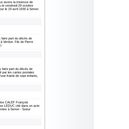
 avons la tristesse de
 le vendredi 29 octobre
our le 19 avril 1930 à Senon.
faire part du décès de
à Verdun. Fils de Pierre
s]
faire part du décès de
 par les cartes postales
'une fratrie de sept enfants,
çoise CALEF François
e LEDUC cité dans un acte
entes à Senon - Soeur