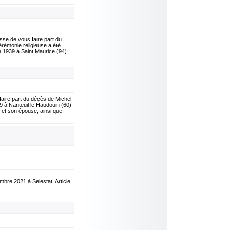
e de vous faire part du
émonie religieuse a été
e 1939 à Saint Maurice (94)
ire part du décès de Michel
9 à Nanteuil le Haudouin (60)
 et son épouse, ainsi que
mbre 2021 à Selestat. Article