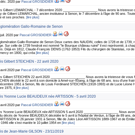
 déc. 2020 par
Pascal GROSDIDIER
s Gilbert LEMARCHAL - 7 décembre 2020 ___________________ Nous avons la tristesse de 
ly de Gilbert LEMARCHAL, ancien instituteur à Senon, le 7 décembre à l’âge de 90 ans. Tou
le et ses proches.
[lire plus]
gglomération Gallo-Romaine de Senon
 juil. 2020 par
Pascal GROSDIDIER
glomération Gallo-Romaine de Senon Deux cartes des NAUDIN, celles de 1728 et de 1739, r
e. Sur celle de 1739 l’endroit est nommé "le Bourque château ruiné" il est représenté, à chaq
s. Déjà en 1812, Claude-François DENIS (1762-1853) Fils du chirurgien de Stanislas, roi de
ercy en 1800, qui créa
[lire plus]
s Gilbert STEICHEN - 22 avril 2020
 avril 2020 par
Pascal GROSDIDIER
s Gilbert STEICHEN 22 avril 2020 ___________________ Nous avons la tristesse de vous fai
HEN décédé le 22 avril à son domicile à Amel-sur-l’Étang, à l’âge de 68 ans. issu d'une fratri
 décembre 1951 à Senon, fils de Louis Ferdinand STEICHEN (1918-1993) et de Lucie Léone
re 1975, il
[lire plus]
s Yvonne Lucie BEAUDEUX née ARTISSON - 5 avril 2020
 avril 2020 par
Pascal GROSDIDIER
s Yvonne Lucie BEAUDEUX née ARTISSON 5 avril 2020 ___________________ Nous avons la
du décès de Yvonne BEAUDEUX décédée le 5 avril à l’hôpital de Verdun, à l’âge de 89 ans, d
ARTISSON le 26 janvier 1931 à Senon, fille de Jules Léon ARTISSON 1889-1967 et de Emi
1946 elle s’est mariée le 10 juillet 1954 en
[lire plus]
s de Jean-Marie GILSON - 23/11/2019