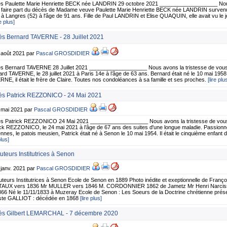
s Paulette Marie Henriette BECK née LANDRIN 29 octobre 2021 ___________________ Nous
 faire part du décès de Madame veuve Paulette Marie Henriette BECK née LANDRIN survenu
à Langres (52) à l'âge de 91 ans. Fille de Paul LANDRIN et Elise QUAQUIN, elle avait vu le j
re plus]
s Bernard TAVERNE - 28 Juillet 2021
 août 2021 par
Pascal GROSDIDIER
s Bernard TAVERNE 28 Juillet 2021 ___________________ Nous avons la tristesse de vous 
rd TAVERNE, le 28 juillet 2021 à Paris 14e à l’âge de 63 ans. Bernard était né le 10 mai 1958 
NE, il était le frère de Claire. Toutes nos condoléances à sa famille et ses proches.
[lire plu
s Patrick REZZONICO - 24 Mai 2021
5 mai 2021 par
Pascal GROSDIDIER
s Patrick REZZONICO 24 Mai 2021 ___________________ Nous avons la tristesse de vous 
ck REZZONICO, le 24 mai 2021 à l’âge de 67 ans des suites d'une longue maladie. Passionné
nnes, le patois meusien, Patrick était né à Senon le 10 mai 1954. Il était le cinquième enfant d
plus]
tuteurs Institutrices à Senon
 janv. 2021 par
Pascal GROSDIDIER
tuteurs Institutrices à Senon Ecole de Senon en 1889 Photo inédite et exeptionnelle de Fran
AUX vers 1836 Mr MULLER vers 1846 M. CORDONNIER 1862 de Jametz Mr Henri Narciss
66 Né le 11/11/1833 à Muzeray Ecole de Senon : Les Soeurs de la Doctrine chrétienne prés
ste GALLIOT : décédée en 1868
[lire plus]
s Gilbert LEMARCHAL - 7 décembre 2020