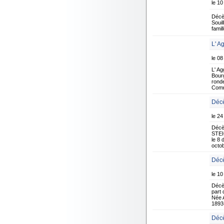
le 10
Décè
Souil
famil
L' A
le 08
L' Ag
Bourg
ronde
Comm
Décè
le 24
Décè
STEIC
le 8
octob
Décè
le 10
Décè
part 
Née 
1893-
Décè