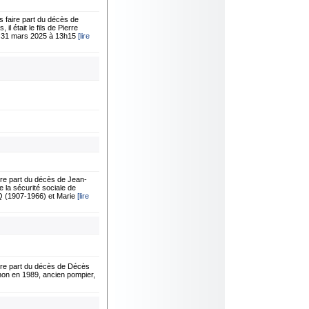
faire part du décès de
 était le fils de Pierre
i 31 mars 2025 à 13h15
[lire
e part du décès de Jean-
 la sécurité sociale de
CQ (1907-1966) et Marie
[lire
re part du décès de Décès
non en 1989, ancien pompier,