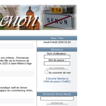
Date / Time
Jeudi 6 Août 2026 01:52
Bienvenue
Nom d'utilisateur :
 ses enfants ; Emmanuel,
Mot de passe :
e-fille ont la tristesse de
 2025 à Saint-Mihiel à l'âge
Se souvenir de moi
[
Devenir Membre
]
[
Mot de passe Oublié
]
stolique natif de Senon
gique du Luxembourg, Arlon,
Recherche Senon Meuse