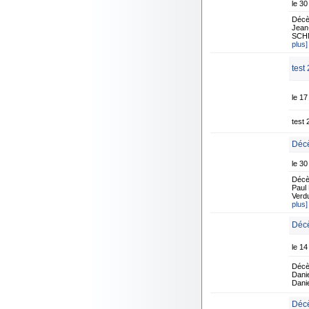
le 3
Décè
Jean-
SCHM
plus]
test
le 1
test 
Décè
le 30
Décè
Paul 
Verdu
plus]
Décè
le 14
Décè
Danie
Danie
Déc