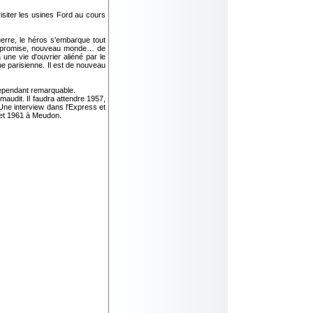
siter les usines Ford au cours
rre, le héros s'embarque tout
erre promise, nouveau monde… de
une vie d'ouvrier aliéné par le
ue parisienne. Il est de nouveau
cependant remarquable.
 maudit. Il faudra attendre 1957,
 Une interview dans l'Express et
illet 1961 à Meudon.