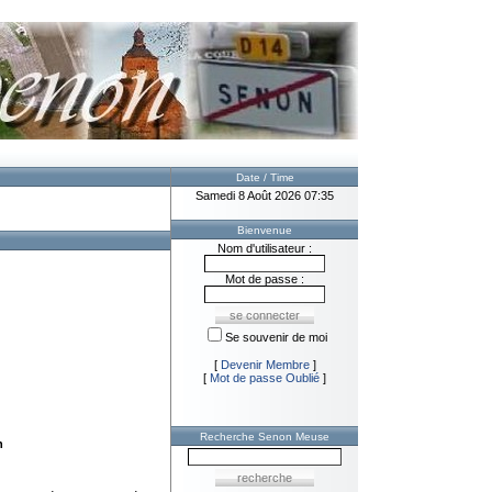
Date / Time
Samedi 8 Août 2026 07:35
Bienvenue
Nom d'utilisateur :
Mot de passe :
Se souvenir de moi
[
Devenir Membre
]
[
Mot de passe Oublié
]
Recherche Senon Meuse
n