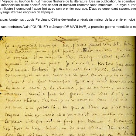
an
Voyage au bout de la nuit
marque l'histoire de la littérature. Dès sa publication, le scanda
la dénonciation d'une société abrutissant et humiliant l'homme sont immédiats. Le style surpren
d'un illustre inconnu qui frappe fort avec son premier ouvrage. D’autres cependant saluent 
paysage littéraire engourdi de l'époque.
ra pas longtemps : Louis Ferdinand Céline deviendra un écrivain majeur de la première moiti
 ses confrères Alain FOURNIER et Joseph DE MARLIAVE, la première guerre mondiale le m