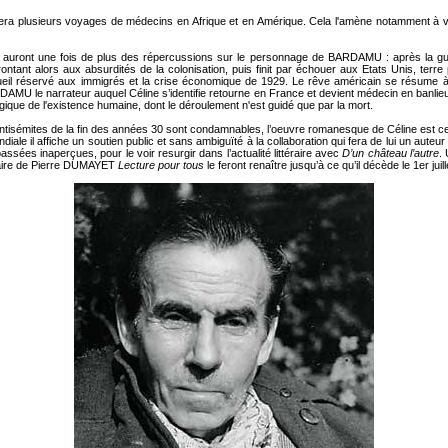
ra plusieurs voyages de médecins en Afrique et en Amérique. Cela l'amène notamment à vi
 auront une fois de plus des répercussions sur le personnage de BARDAMU : après la gue
frontant alors aux absurdités de la colonisation, puis finit par échouer aux Etats Unis, t
ccueil réservé aux immigrés et la crise économique de 1929. Le rêve américain se résume à 
RDAMU le narrateur auquel Céline s’identifie retourne en France et devient médecin en banlie
ragique de l'existence humaine, dont le déroulement n'est guidé que par la mort.
ntisémites de la fin des années 30 sont condamnables, l’oeuvre romanesque de Céline est 
le il affiche un soutien public et sans ambiguïté à la collaboration qui fera de lui un auteur
ssées inaperçues, pour le voir resurgir dans l’actualité littéraire avec
D’un château l’autre
.
téraire de Pierre DUMAYET
Lecture pour tous
le feront renaître jusqu’à ce qu’il décède le 1er ju