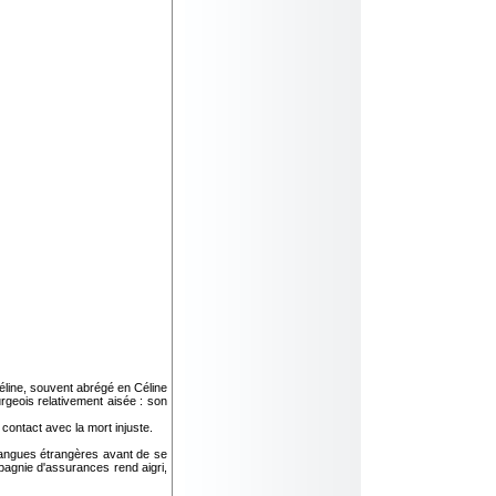
line, souvent abrégé en Céline
urgeois relativement aisée : son
contact avec la mort injuste.
angues étrangères avant de se
pagnie d'assurances rend aigri,