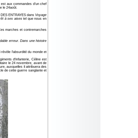
s) est aux commandes d’un chef
e le 24août.
nnage DES ENTRAYES dans
Voyage
rêt à ses aises
tel que nous en
. Ces marches et contremarches
dable erreur. Dans une histoire
 révèle l'absurdité du monde et
iments d'infanterie, Céline est
litaire le 24 novembre, avant de
re, auxquelles il attribuera des
e de cette guerre sanglante et