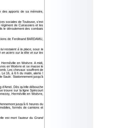
re des apports de sa mémoire,
ces sociales de Toulouse, s’est
e régiment de Cuirassiers et les
ils le déroulement des combats
éflexions de Ferdinand BARDAMU,
ui restaient à la place, sous la
en aciers sur la tête et sur les
à Herméville en Woëvre. A midi,
Rouvres en Woëvre et se masse le
plomb. Les chevaux souffrent de
 Le 16, à 6 h du matin, alerte !
 de Saulx. Stationnement jusqu’à
ang d'Amel. Dès qu’elle débouche
se trouve sur la ligne Spincourt
Fromezey, Herméville en Woëvre,
à Hennemont jusqu’à 6 heures du
omobiles, formés de camions et
lle est mort l’auteur du
Grand