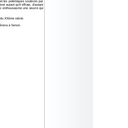
le et les polémiques soulevés par
d autant qu'il effraie, d'autant
avec enthousiasme une œuvre qui
é du XXème siècle.
ènera à Senon.