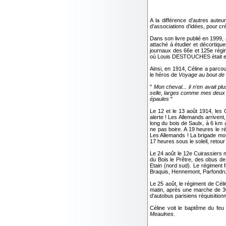
A la différence d’autres aut
d’associations d’idées, pour c
Dans son livre publié en 1999,
attaché à étudier et décortique
journaux des 66e et 125e régi
où Louis DESTOUCHES était en
Ainsi, en 1914, Céline a parco
le héros de
Voyage au bout de 
"
Mon cheval... il n’en avait pl
selle, larges comme mes deux ma
épaules
"
Le 12 et le 13 août 1914, les 
alerte ! Les Allemands arrivent
long du bois de Saulx, à 6 km 
ne pas boire. A 19 heures le ré
Les Allemands ! La brigade mont
17 heures sous le soleil, retour
Le 24 août le 12e Cuirassiers m
du Bois le Prêtre, des obus de 
Etain (nord sud). Le régiment 
Braquis, Hennemont, Parfondrupt
Le 25 août, le régiment de Cél
matin, après une marche de 30
d'autobus parisiens réquisitionn
Céline voit le baptême du feu
Meaulnes.