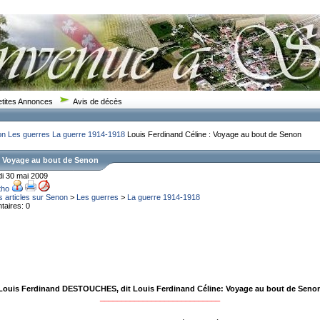
etites Annonces
Avis de décès
on
Les guerres
La guerre 1914-1918
Louis Ferdinand Céline : Voyage au bout de Senon
: Voyage au bout de Senon
di 30 mai 2009
tho
s articles sur Senon
>
Les guerres
>
La guerre 1914-1918
aires: 0
Louis Ferdinand DESTOUCHES, dit Louis Ferdinand Céline: Voyage au bout de Seno
____________________________