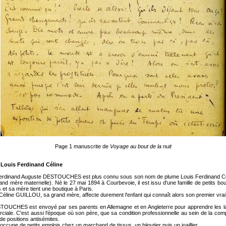
Page 1 manuscrite de
Voyage au bout de la nuit
 Louis Ferdinand Céline
s Ferdinand Auguste DESTOUCHES est plus connu sous son nom de plume Louis Ferdinand Cé
nd mère maternelle). Né le 27 mai 1894 à Courbevoie, il est issu d'une famille de petits bo
et sa mère tient une boutique à Paris.
éline GUILLOU, sa grand mère, affecte durement l'enfant qui connaît alors son premier vrai 
STOUCHES est envoyé par ses parents en Allemagne et en Angleterre pour apprendre les l
ciale. C'est aussi l'époque où son père, que sa condition professionnelle au sein de la com
de positions antisémites.
occupe de petits emplois chez un marchand de tissus, un bijoutier puis un joaillier.