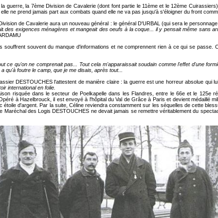
la guerre, la 7ème Division de Cavalerie (dont font partie le 11ème et le 12ème Cuirassier
 elle ne prend jamais part aux combats quand elle ne va pas jusqu'à s'éloigner du front comm
e Division de Cavalerie aura un nouveau général : le général D'URBAL (qui sera le perso
ait
des exigences ménagères et mangeait des oeufs à la coque... il y pensait même sans ar
e BARDAMU
ats souffrent souvent du manque d'informations et ne comprennent rien à ce qui se passe
out ce qu'on ne comprenait pas... Tout cela m'apparaissait soudain comme l'effet d'une formi
 n'y a qu'à foutre le camp, que je me disais, après tout...
ssier DESTOUCHES l'attestent de manière claire : la guerre est une horreur absolue qui lui
oir international en folie.
aison risquée dans le secteur de Poelkapelle dans les Flandres, entre le 66e et le 125e rég
 Opéré à Hazelbrouck, il est envoyé à l'hôpital du Val de Grâce à Paris et devient médaillé mi
c étoile d'argent. Par la suite, Céline reviendra constamment sur les séquelles de cette blessu
 le Maréchal des Logis DESTOUCHES ne devait jamais se remettre véritablement du spectacl