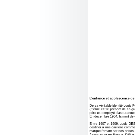
L’enfance et adolescence de
De sa véritable identité Loui
(Céline est le prénom de sa gra
père est employé d'assurances 
En décembre 1904, la mort de C
Entre 1907 et 1909, Louis DE
destiner à une carrière commer
marque l'enfant par ses prises 
A son retour en France, Céline 