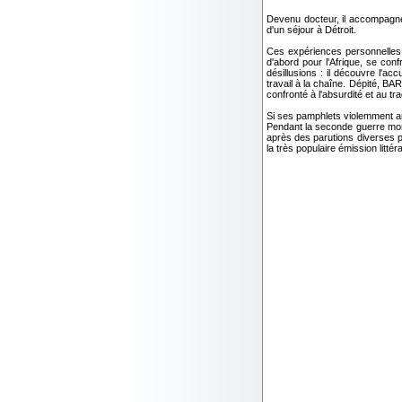
Devenu docteur, il accompagne
d'un séjour à Détroit.
Ces expériences personnelles
d'abord pour l'Afrique, se con
désillusions : il découvre l'a
travail à la chaîne. Dépité, BA
confronté à l'absurdité et au t
Si ses pamphlets violemment a
Pendant la seconde guerre mondia
après des parutions diverses pa
la très populaire émission lit