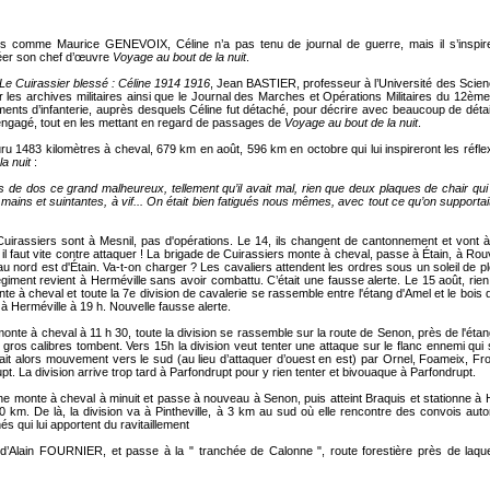
eurs comme Maurice GENEVOIX, Céline n’a pas tenu de journal de guerre, mais il s’inspi
réer son chef d’œuvre
Voyage au bout de la nuit
.
Le Cuirassier blessé : Céline 1914 1916
, Jean BASTIER, professeur à l’Université des Scien
r les archives militaires ainsi que le Journal des Marches et Opérations Militaires du 12èm
ments d’infanterie, auprès desquels Céline fut détaché, pour décrire avec beaucoup de déta
gagé, tout en les mettant en regard de passages de
Voyage au bout de la nuit
.
uru 1483 kilomètres à cheval, 679 km en août, 596 km en octobre qui lui inspireront les r
la nuit
:
us de dos ce grand malheureux, tellement qu’il avait mal, rien que deux plaques de chair qui l
ins et suintantes, à vif... On était bien fatigués nous mêmes, avec tout ce qu’on supportait 
Cuirassiers sont à Mesnil, pas d'opérations. Le 14, ils changent de cantonnement et vont 
, il faut vite contre attaquer ! La brigade de Cuirassiers monte à cheval, passe à Étain, à 
au nord est d'Étain. Va-t-on charger ? Les cavaliers attendent les ordres sous un soleil de 
giment revient à Herméville sans avoir combattu. C’était une fausse alerte. Le 15 août, rien.
e à cheval et toute la 7e division de cavalerie se rassemble entre l'étang d'Amel et le bois
 à Herméville à 19 h. Nouvelle fausse alerte.
onte à cheval à 11 h 30, toute la division se rassemble sur la route de Senon, près de l'ét
gros calibres tombent. Vers 15h la division veut tenter une attaque sur le flanc ennemi qui 
fait alors mouvement vers le sud (au lieu d’attaquer d’ouest en est) par Ornel, Foameix, 
. La division arrive trop tard à Parfondrupt pour y rien tenter et bivouaque à Parfondrupt.
ine monte à cheval à minuit et passe à nouveau à Senon, puis atteint Braquis et stationne 
 km. De là, la division va à Pintheville, à 3 km au sud où elle rencontre des convois aut
és qui lui apportent du ravitaillement
 d’Alain FOURNIER, et passe à la " tranchée de Calonne ", route forestière près de laque