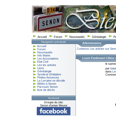
Accueil
Forum
Nouveautés
Généalogie
P
Navigation principale
Arborescence
Accueil
Contenus
Les articles sur Sen
Forum
Nouveautés
Info Mairie
Louis Ferdinand Céline 
Les Associations
Etat Civil
le same
Lire les articles
Liens
par
bala
Généalogie
dans
Le
Syndicat d'Initiative
Comment
Petites Annonces
La Lorraine se dévoile
Météo à Senon
Parcourir Senon
Avis de décès
facebook
Groupe du site:
Senon d'antan Meuse