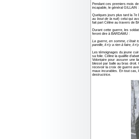
Pendant ces premiers mois de 
incapable, le général GILLAIN :
Quelques jours plus tard la 7
au bout de la nuit
) celui qui av
fait part Céline au travers d
Durant cette guerre, les sold
feront dire à BARDAMU :
La guerre, en somme, c'était t
pareille, il n'y a rien à faire, il
Les témoignages du jeune cuira
sa folie. Céline la qualifie d'
abatt
Volontaire pour assurer une li
blessé par balle au bras droit.
recevoir la croix de guerre ave
maux incurables. En tout cas,
destructrice.