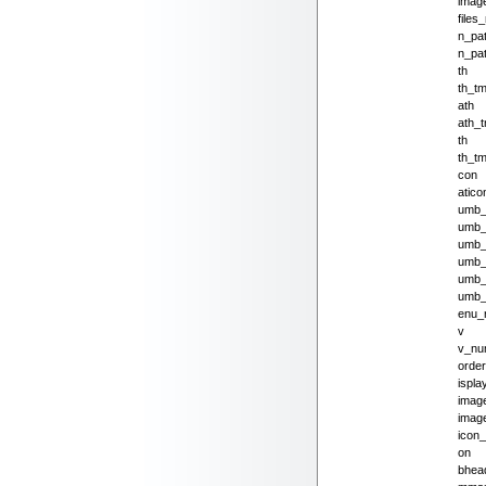
imag
files
n_pa
n_pa
th
th_t
ath
ath_
th
th_t
con
atico
umb_c
umb_
umb_
umb_
umb_
umb_
enu_
v
v_nu
order
ispla
imag
imag
icon_
on
bhea