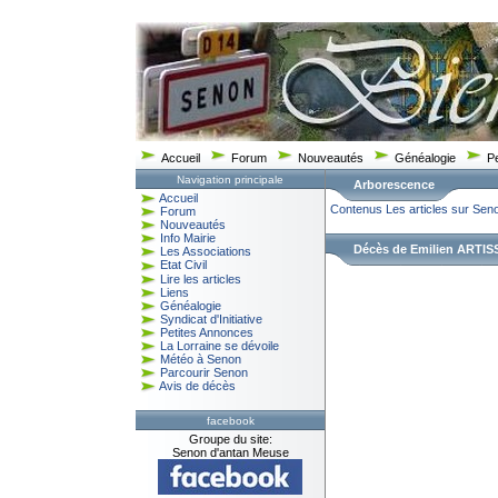
Accueil
Forum
Nouveautés
Généalogie
P
Navigation principale
Arborescence
Accueil
Contenus
Les articles sur Sen
Forum
Nouveautés
Info Mairie
Décès de Emilien ARTISSO
Les Associations
Etat Civil
Lire les articles
Liens
Généalogie
Syndicat d'Initiative
Petites Annonces
La Lorraine se dévoile
Météo à Senon
Parcourir Senon
Avis de décès
facebook
Groupe du site:
Senon d'antan Meuse