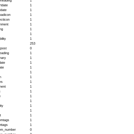
bheading
1
rtdate
1
ddate
1
oadicon
1
ecticon
1
mment
1
ing
1
1
bility
1
253
tpost
0
eading
1
mary
1
date
1
ate
1
1
h
1
es
1
ent
1
g
1
e
1
1
ity
1
1
t
1
omtags
1
ttags
1
om_number
0