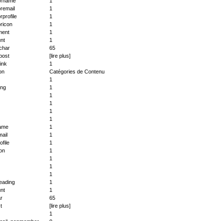
orname
1
remail
1
rprofile
1
ricon
1
ent
1
nt
1
char
65
post
[lire plus]
link
1
on
Catégories de Contenu
1
ing
1
1
1
1
1
ame
1
ail
1
ofile
1
on
1
1
1
1
eading
1
nt
1
r
65
t
[lire plus]
1