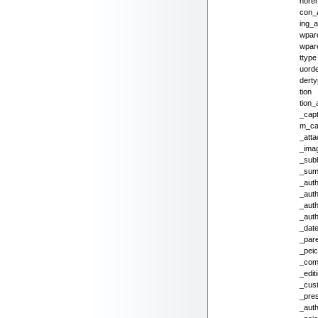
hore
con_a
ing_al
wpar
wpar
ttype
uord
dert
tion
tion
_capt
m_ca
_atta
_ima
_sub
_sum
_aut
_auth
_auth
_auth
_dat
_par
_pei
_com
_edit
_cus
_pre
_aut