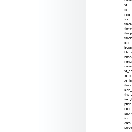
mma
xt
te
rent
fer
thor
thore
thorp
thori
icon
iticon
bhea
bhea
mmar
mmar
xt_c
xt_po
xt_li
thor
icon_
ting_a
testy
ption
ptio
subh
text
date
peic