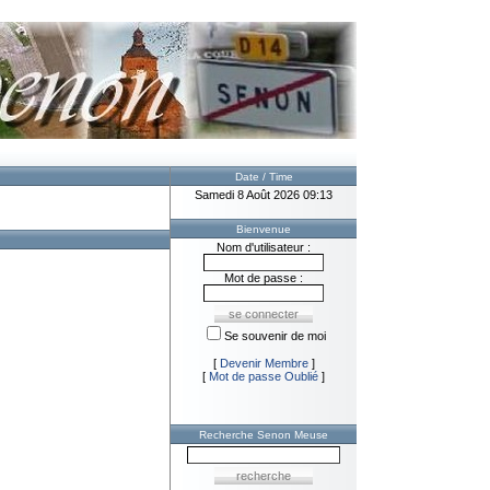
Date / Time
Samedi 8 Août 2026 09:13
Bienvenue
Nom d'utilisateur :
Mot de passe :
Se souvenir de moi
[
Devenir Membre
]
[
Mot de passe Oublié
]
Recherche Senon Meuse