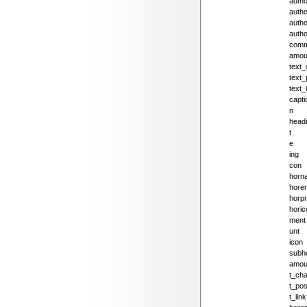
auth
autho
autho
autho
comm
amou
text_
text_
text_
capti
n
head
t
e
ing
con
horn
horem
horpr
horic
ment
unt
icon
subh
amou
t_cha
t_pos
t_link