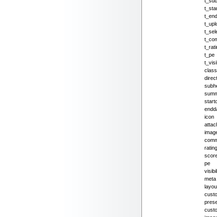
t_su
t_sta
t_en
t_upl
t_sel
t_co
t_rat
t_pe
t_visi
class
direc
subh
sum
start
endd
icon
attac
imag
comm
ratin
scor
pe
visibil
meta
layou
cust
prese
cust