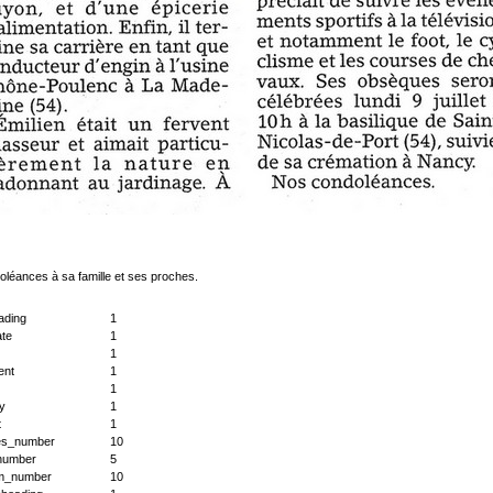
léances à sa famille et ses proches.
ading
1
ate
1
1
nt
1
1
ty
1
t
1
s_number
10
_number
5
m_number
10