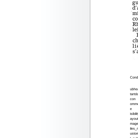
Condo
ubhe
tartd
con
omme
e
isibili
ayou
mage
iles
usto