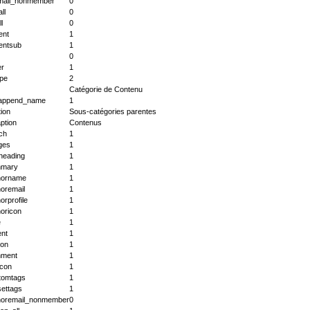
mail_nonmember
0
ll
0
l
0
ent
1
entsub
1
0
er
1
ype
2
Catégorie de Contenu
_append_name
1
ion
Sous-catégories parentes
ption
Contenus
ch
1
ges
1
heading
1
mary
1
horname
1
oremail
1
orprofile
1
oricon
1
e
1
ent
1
con
1
ment
1
icon
1
tomtags
1
settags
1
horemail_nonmember
0