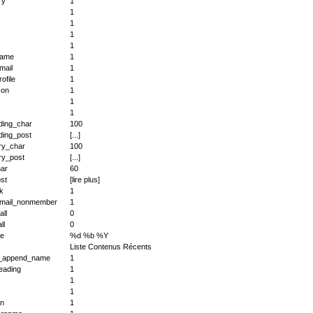
ry
1
1
1
1
1
name
1
mail
1
rofile
1
con
1
1
1
ding_char
100
ding_post
[...]
y_char
100
y_post
[...]
har
60
st
[lire plus]
nk
1
email_nonmember
1
all
0
ll
0
le
%d %b %Y
Liste Contenus Récents
n_append_name
1
eading
1
1
1
on
1