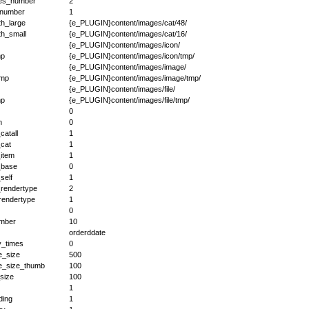
es_number
2
_number
1
th_large
{e_PLUGIN}content/images/cat/48/
th_small
{e_PLUGIN}content/images/cat/16/
{e_PLUGIN}content/images/icon/
mp
{e_PLUGIN}content/images/icon/tmp/
{e_PLUGIN}content/images/image/
tmp
{e_PLUGIN}content/images/image/tmp/
{e_PLUGIN}content/images/file/
mp
{e_PLUGIN}content/images/file/tmp/
0
n
0
atall
1
cat
1
item
1
base
0
self
1
rendertype
2
rendertype
1
0
mber
10
orderddate
y_times
0
e_size
500
e_size_thumb
100
size
100
1
ding
1