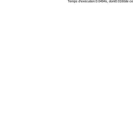
Temps d'exécution:0.0494s, dont0.0160de cel