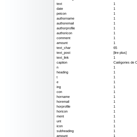
text
1
date
1
peicon
1
authorname
1
authoremail
1
authorprofile
1
authoricon
1
comment
1
amount
1
text_char
65
text_post
[lire plus]
text_link
1
caption
Catégories de 
n
1
heading
1
t
1
e
1
ing
1
con
1
horname
1
horemail
1
horprofile
1
horicon
1
ment
1
unt
1
icon
1
subheading
1
amount
1