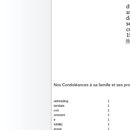
Nos Condoléances à sa famille et ses pr
ubheading
1
tartdate
1
con
1
omment
1
e
1
isibility
1
ayout
1