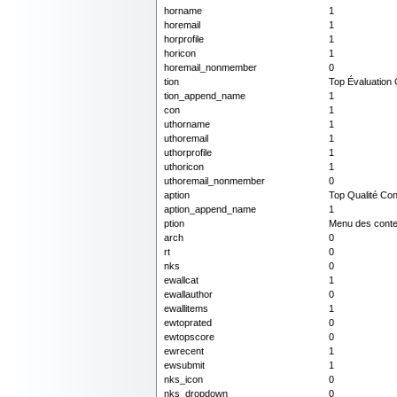
horname
1
horemail
1
horprofile
1
horicon
1
horemail_nonmember
0
tion
Top Évaluation
tion_append_name
1
con
1
uthorname
1
uthoremail
1
uthorprofile
1
uthoricon
1
uthoremail_nonmember
0
aption
Top Qualité Co
aption_append_name
1
ption
Menu des conte
arch
0
rt
0
nks
0
ewallcat
1
ewallauthor
0
ewallitems
1
ewtoprated
0
ewtopscore
0
ewrecent
1
ewsubmit
1
nks_icon
0
nks_dropdown
0