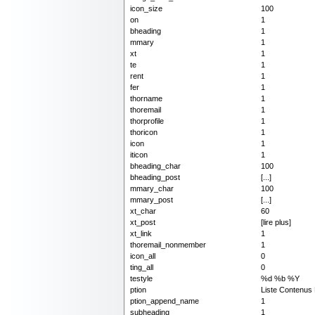
icon_size
100
on
1
bheading
1
mmary
1
xt
1
te
1
rent
1
fer
1
thorname
1
thoremail
1
thorprofile
1
thoricon
1
icon
1
iticon
1
bheading_char
100
bheading_post
[...]
mmary_char
100
mmary_post
[...]
xt_char
60
xt_post
[lire plus]
xt_link
1
thoremail_nonmember
1
icon_all
0
ting_all
0
testyle
%d %b %Y
ption
Liste Contenus
ption_append_name
1
subheading
1