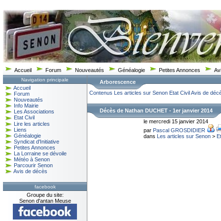
Accueil
Forum
Nouveautés
Généalogie
Petites Annonces
Av
Navigation principale
Arborescence
Accueil
Contenus
Les articles sur Senon
Etat Civil
Avis de déc
Forum
Nouveautés
Info Mairie
Décès de Nathan DUCHET - 1er janvier 2014
Les Associations
Etat Civil
le mercredi 15 janvier 2014
Lire les articles
Liens
par
Pascal GROSDIDIER
Généalogie
dans
Les articles sur Senon
>
Et
Syndicat d'Initiative
Petites Annonces
La Lorraine se dévoile
Météo à Senon
Parcourir Senon
Avis de décès
facebook
Groupe du site:
Senon d'antan Meuse