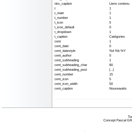
nks_caption
Liens contenu
t
1
t_main
1
t_number
1
t_icon
5
t_icon_default
0
t_dropdown
1
t_caption
Catégories
cent
1
cent_date
0
cent_datestyle
%d %b %Y
cent_author
0
cent_subheading
1
cent_subheading_char
80
cent_subheading_post
[...]
cent_number
15
cent_icon
5
cent_icon_width
50
cent_caption
Nouveautés
Tou
Concept Pascal GR