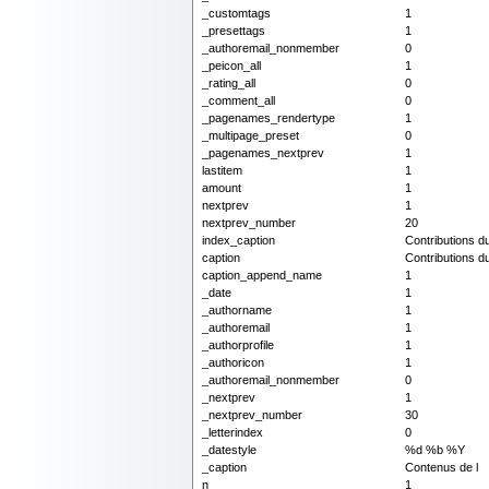
_customtags
1
_presettags
1
_authoremail_nonmember
0
_peicon_all
1
_rating_all
0
_comment_all
0
_pagenames_rendertype
1
_multipage_preset
0
_pagenames_nextprev
1
lastitem
1
amount
1
nextprev
1
nextprev_number
20
index_caption
Contributions 
caption
Contributions 
caption_append_name
1
_date
1
_authorname
1
_authoremail
1
_authorprofile
1
_authoricon
1
_authoremail_nonmember
0
_nextprev
1
_nextprev_number
30
_letterindex
0
_datestyle
%d %b %Y
_caption
Contenus de l
n
1