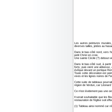
Les autres peintures murales
diverses tailles, jetées au hasa
Dans le bas-côté nord, vers l'
petit Christ en croix.
Une sainte Cécile (?) debout vi
Dans le bas-côté sud, à parti
forts; puis vient une abbesse, 
évêque devant un portique Re
Toute cette décoration est pei
vives et les lignes noires de l
Cette suite de tableaux pourrait
région de Verdun, car Léonard
Ce n'est évidement pas une oeuv
Il serait souhaitable que les B
restauration de l'église soit ef
(1) Tableau ainsi nommé car ré