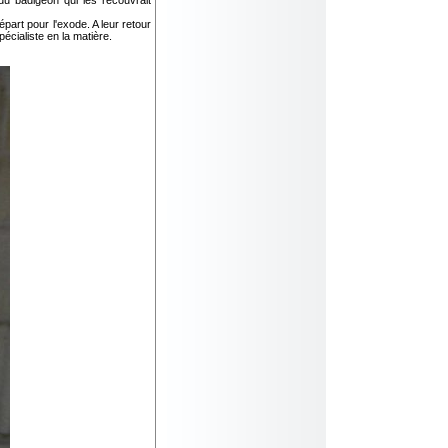
du badigeon qui les recouvrait
part pour l'exode. A leur retour
écialiste en la matière.