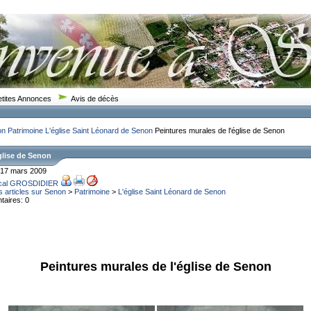
etites Annonces
Avis de décès
on
Patrimoine
L'église Saint Léonard de Senon
Peintures murales de l'église de Senon
glise de Senon
i 17 mars 2009
cal GROSDIDIER
s articles sur Senon
>
Patrimoine
>
L'église Saint Léonard de Senon
aires: 0
Peintures murales de l'église de Senon