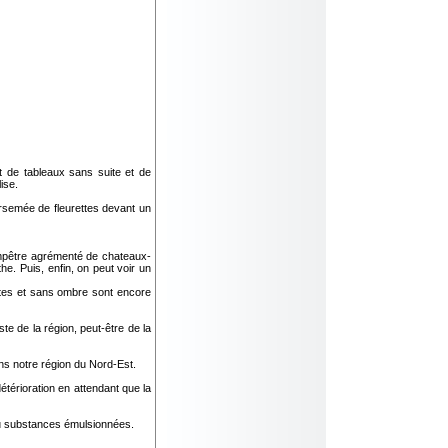
 de tableaux sans suite et de
ise.
arsemée de fleurettes devant un
ampêtre agrémenté de chateaux-
he. Puis, enfin, on peut voir un
lates et sans ombre sont encore
ste de la région, peut-être de la
ns notre région du Nord-Est.
étérioration en attendant que la
 ou substances émulsionnées.