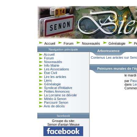
Accueil
Forum
Nouveautés
Généalogie
P
Navigation principale
Arborescence
Accueil
Contenus
Les articles sur Sen
Forum
Nouveautés
Info Mairie
Peintures murales de l'é
Les Associations
Etat Civil
le mard
Lire les articles
Liens
par
Pas
Généalogie
dans
Le
Syndicat d'Initiative
Comment
Petites Annonces
La Lorraine se dévoile
Météo à Senon
Parcourir Senon
Avis de décès
facebook
Groupe du site:
Senon d'antan Meuse