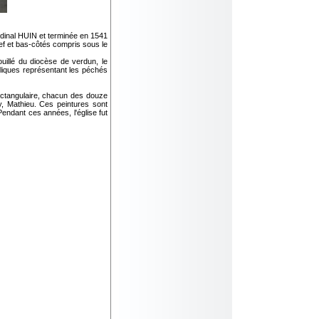
dinal HUIN et terminée en 1541
ef et bas-côtés compris sous le
illé du diocèse de verdun, le
oliques représentant les péchés
ectangulaire, chacun des douze
y, Mathieu. Ces peintures sont
ndant ces années, l'église fut