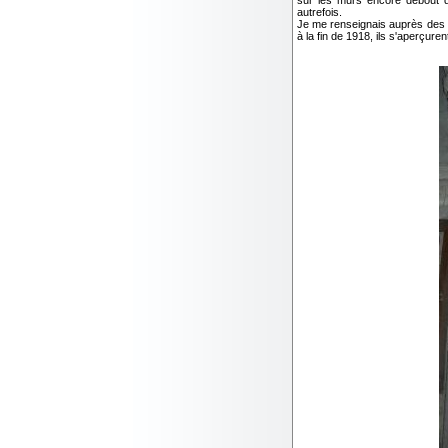
sur les murs encore debout de
autrefois.
Je me renseignais auprès des ha
à la fin de 1918, ils s'aperçure