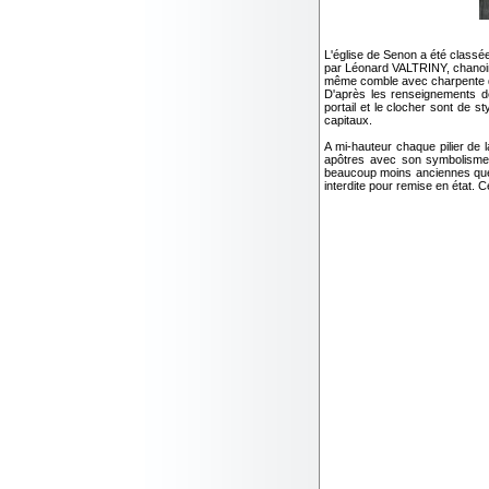
L'église de Senon a été class
par Léonard VALTRINY, chanoine
même comble avec charpente de
D'après les renseignements d
portail et le clocher sont de 
capitaux.
A mi-hauteur chaque pilier de
apôtres avec son symbolisme. 
beaucoup moins anciennes que 
interdite pour remise en état. 