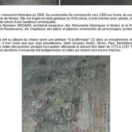
ée monument historique en 1906. Sa construction fut commencée vers 1450 sur l'ordre du car
 de Verdun. Elle est érigée en style gothique du XVIè siècle, à trois travées avec abside, n
 toiture d'une hardiesse remarquable.
e Monsieur MEDARD, architecte-inspecteur des Monuments historiques à Verdun et le Pou
style Renaissance, les chapiteaux des piliers et pilastres ornementés de personnages symb
 la nef ou pilastre du choeur porte une peinture "à la détrempe" (1) dans un encadrement r
Il n'en reste plus que sept actuellement, Saint Jacques, André, Simon, Paul, Barthélem
celles découvertes pendant l'occupation allemande et doivent être dater de 1772 à 1787. Pe
Ces dernières n'ont jamais été badigeonnées et celles qui restent sont encore fraiches.