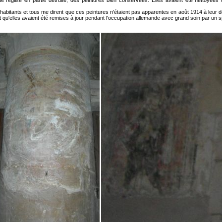
 l'église en partie détruite, des peintures bien conservées. Elles avaient été néttoyées 
bitants et tous me dirent que ces peintures n'étaient pas apparentes en août 1914 à leur dé
nt qu'elles avaient été remises à jour pendant l'occupation allemande avec grand soin par un sp