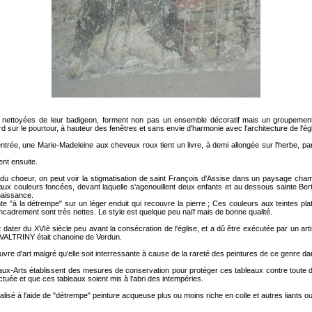
, nettoyées de leur badigeon, forment non pas un ensemble décoratif mais un groupement
rd sur le pourtour, à hauteur des fenêtres et sans envie d'harmonie avec l'architecture de l'égl
entrée, une Marie-Madeleine aux cheveux roux tient un livre, à demi allongée sur l'herbe, p
ent ensuite.
r du choeur, on peut voir la stigmatisation de saint François d'Assise dans un paysage ch
aux couleurs foncées, devant laquelle s'agenouillent deux enfants et au dessous sainte Bert
naissance.
nte "à la détrempe" sur un léger enduit qui recouvre la pierre ; Ces couleurs aux teintes p
"encadrement sont très nettes. Le style est quelque peu naïf mais de bonne qualité.
 dater du XVIè siècle peu avant la consécration de l'église, et a dû être exécutée par un arti
 VALTRINY était chanoine de Verdun.
re d'art malgré qu'elle soit interressante à cause de la rareté des peintures de ce genre da
eaux-Arts établissent des mesures de conservation pour protéger ces tableaux contre toute d
fectuée et que ces tableaux soient mis à l'abri des intempéries.
alisé à l'aide de "détrempe" peinture acqueuse plus ou moins riche en colle et autres liants