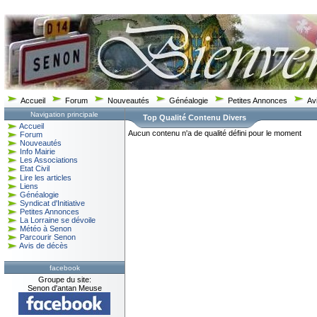
Accueil
Forum
Nouveautés
Généalogie
Petites Annonces
Av
Navigation principale
Top Qualité Contenu Divers
Accueil
Aucun contenu n'a de qualité défini pour le moment
Forum
Nouveautés
Info Mairie
Les Associations
Etat Civil
Lire les articles
Liens
Généalogie
Syndicat d'Initiative
Petites Annonces
La Lorraine se dévoile
Météo à Senon
Parcourir Senon
Avis de décès
facebook
Groupe du site:
Senon d'antan Meuse