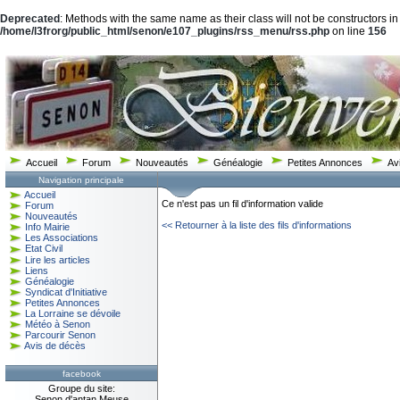
Deprecated
: Methods with the same name as their class will not be constructors in
/home/l3frorg/public_html/senon/e107_plugins/rss_menu/rss.php
on line
156
Accueil
Forum
Nouveautés
Généalogie
Petites Annonces
Av
Navigation principale
Accueil
Ce n'est pas un fil d'information valide
Forum
Nouveautés
<< Retourner à la liste des fils d'informations
Info Mairie
Les Associations
Etat Civil
Lire les articles
Liens
Généalogie
Syndicat d'Initiative
Petites Annonces
La Lorraine se dévoile
Météo à Senon
Parcourir Senon
Avis de décès
facebook
Groupe du site:
Senon d'antan Meuse