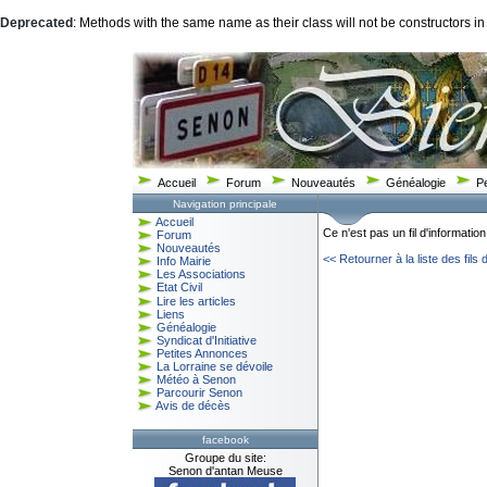
Deprecated
: Methods with the same name as their class will not be constructors i
Accueil
Forum
Nouveautés
Généalogie
P
Navigation principale
Accueil
Ce n'est pas un fil d'information
Forum
Nouveautés
<< Retourner à la liste des fils 
Info Mairie
Les Associations
Etat Civil
Lire les articles
Liens
Généalogie
Syndicat d'Initiative
Petites Annonces
La Lorraine se dévoile
Météo à Senon
Parcourir Senon
Avis de décès
facebook
Groupe du site:
Senon d'antan Meuse