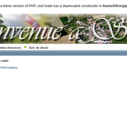
n a future version of PHP; rssCreate has a deprecated constructor in
/home/l3frorg/
etites Annonces
Avis de décès
 valide
d'informations