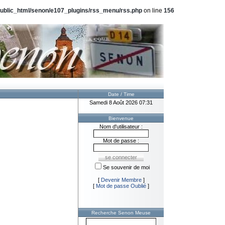
public_html/senon/e107_plugins/rss_menu/rss.php
on line
156
Date / Time
Samedi 8 Août 2026 07:31
Bienvenue
Nom d'utilisateur :
Mot de passe :
Se souvenir de moi
[
Devenir Membre
]
[
Mot de passe Oublié
]
Recherche Senon Meuse