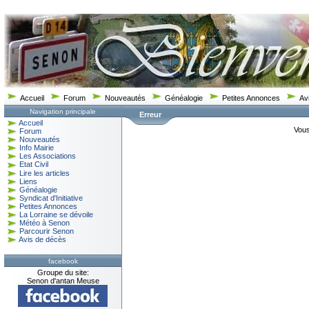
Accueil
Forum
Nouveautés
Généalogie
Petites Annonces
Av
Navigation principale
Erreur
Accueil
Vous
Forum
Nouveautés
Info Mairie
Les Associations
Etat Civil
Lire les articles
Liens
Généalogie
Syndicat d'Initiative
Petites Annonces
La Lorraine se dévoile
Météo à Senon
Parcourir Senon
Avis de décès
facebook
Groupe du site:
Senon d'antan Meuse