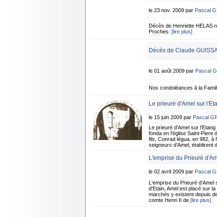
le 23 nov. 2009 par
Pascal 
Décès de Henriette HELAS 
Proches.
[lire plus]
Décès de Claude GUISSAR
le 01 août 2009 par
Pascal 
Nos condoléances à la Famil
Le prieuré d'Amel sur l'Et
le 15 juin 2009 par
Pascal G
Le prieuré d'Amel sur l'Et
fonda en l'église Saint-Piere 
fils, Conrad légua, en 982, à
seigneurs d'Amel, établirent d
L'emprise du Prieuré d'Ame
le 02 avril 2009 par
Pascal 
L'emprise du Prieuré d'Ame
d'Etain, Amel est placé sur l
marchés y existent depuis de
comte Henri II de
[lire plus]