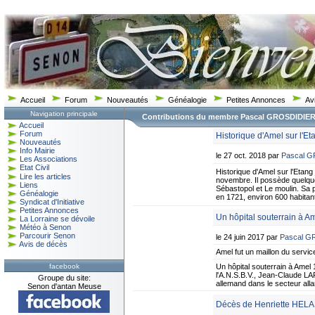
Accueil
Forum
Nouveautés
Généalogie
Petites Annonces
Av
Navigation principale
Contributions du membre Pascal GROSDIDIE
Accueil
Forum
Historique d'Amel sur l'Et
Nouveautés
Info Mairie
le 27 oct. 2018 par
Pascal 
Les Associations
Etat Civil
Historique d'Amel sur l'Etan
Lire les articles
novembre. Il possède quelque
Liens
Sébastopol et Le moulin. Sa p
Généalogie
en 1721, environ 600 habita
Syndicat d'Initiative
Petites Annonces
Un hôpital souterrain à 
La Lorraine se dévoile
Météo à Senon
Parcourir Senon
le 24 juin 2017 par
Pascal G
Avis de décès
Amel fut un maillon du service
facebook
Un hôpital souterrain à Ame
l'A.N.S.B.V., Jean-Claude L
Groupe du site:
allemand dans le secteur allan
Senon d'antan Meuse
Décès de Henriette HEL