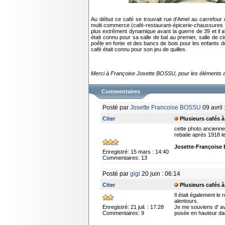
Au début ce café se trouvait rue d'Amel au carrefour 
multi commerce (café-restaurant-épicerie-chaussures 
plus extrêment dynamique avant la guerre de 39 et il a
était connu pour sa salle de bal au premier, salle de
poêle en fonte et des bancs de bois pour les enfants d
café était connu pour son jeu de quilles.
Merci à Françoise Josette BOSSU, pour les éléments ap
Commentaires
Posté par
Josette Francoise BOSSU
09 avril 
Citer
Plusieurs cafés 
cette photo ancienne
rebatie après 1918 l
Josette-François
Enregistré: 15 mars : 14:40
Commentaires: 13
Posté par
gigi
20 juin : 06:14
Citer
Plusieurs cafés 
Il était également le
alentours.
Enregistré: 21 juil. : 17:28
Je me souviens d' avo
Commentaires: 9
posée en hauteur dans