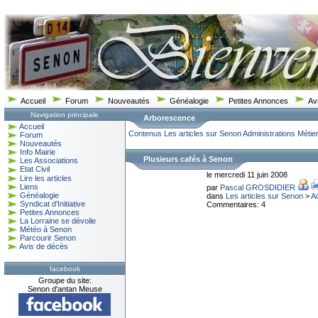
Accueil
Forum
Nouveautés
Généalogie
Petites Annonces
Av
Navigation principale
Arborescence
Accueil
Contenus
Les articles sur Senon
Administrations Mét
Forum
Nouveautés
Info Mairie
Plusieurs cafés à Senon
Les Associations
Etat Civil
le mercredi 11 juin 2008
Lire les articles
Liens
par
Pascal GROSDIDIER
Généalogie
dans
Les articles sur Senon
>
A
Syndicat d'Initiative
Commentaires: 4
Petites Annonces
La Lorraine se dévoile
Météo à Senon
Parcourir Senon
Avis de décès
facebook
Groupe du site:
Senon d'antan Meuse