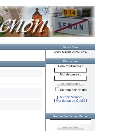
Date / Time
Jeudi 6 Août 2026 06:37
Bienvenue
Nom d'utilisateur :
Mot de passe :
Se souvenir de moi
[
Devenir Membre
]
[
Mot de passe Oublié
]
Recherche Senon Meuse