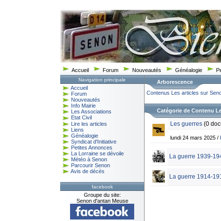
Accueil
Forum
Nouveautés
Généalogie
P
Navigation principale
Arborescence
Accueil
Contenus
Les articles sur Sen
Forum
Nouveautés
Info Mairie
Catégorie de Contenu L
Les Associations
Etat Civil
Les guerres
(0 doc
Lire les articles
Liens
Généalogie
lundi 24 mars 2025 /
Syndicat d'Initiative
Petites Annonces
La Lorraine se dévoile
La guerre 1939-19
Météo à Senon
Parcourir Senon
Avis de décès
La guerre 1914-19
facebook
Groupe du site:
Senon d'antan Meuse