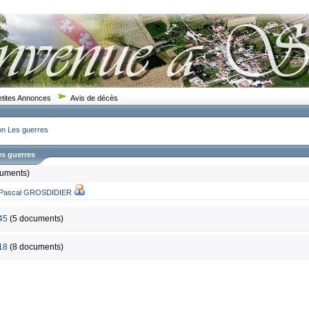
etites Annonces
Avis de décès
on
Les guerres
es guerres
uments)
Pascal GROSDIDIER
45
(5 documents)
18
(8 documents)