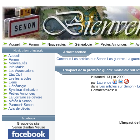
Accueil
Forum
Nouveautés
Généalogie
Petites Annonces
Av
Navigation principale
Arborescence
Accueil
Contenus
Les articles sur Senon
Les guerres
La guerr
Forum
Nouveautés
Info Mairie
L’impact de la première guerre mondiale sur l
Les Associations
Etat Civil
le samedi 13 juin 2009
Lire les articles
Liens
par
Laurence
Généalogie
dans
Les articles sur Senon
>
L
Syndicat d'Initiative
Commentaires: 0
Petites Annonces
La Lorraine se dévoile
Météo à Senon
Parcourir Senon
Avis de décès
facebook
L’impact de 
Groupe du site:
Senon d'antan Meuse