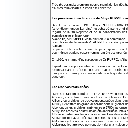
Très tôt durant la première guerre mondiale, les dég
d’autres municipalités, Senon est concerné.
Les premières investigations de Aloys RUPPEL dè
Dès la fin de janvier 1915, Aloys RUPPEL (1882-1977
(arrondissement de Lorraine), est chargé par le chef 
l’égard de la sauvegarde et de la conservation des 
administrative et historique.
A cette fin, Mr RUPPEL visita environ 260 communes.
Lors de ses déplacements A. RUPPEL constate que les œ
habitants.
Le papier et le parchemin ont été plus exposés à la d
ces mêmes papiers et parchemins ont été transportés d
En 1916, le champ d’investigation du Dr RUPPEL s’élargit
Inquiet des responsabilités en présence de tant de ru
reconnaissant le zèle de certains maires, curés, not
exagérée le courage des soldats allemands qui dans d
avec eux
Les archives malmenées
Dans son rapport publié en 1917, A. RUPPEL décrit l’état
A Senon, les archives communales étaient brûlées. Des r
A Etain, les archives se trouvaient entassées dans deux s
A Briey il constate un grand désordre dans le grenier d
A Longuyon les archives antérieures à 1790 manquaien
A Billy, les archives communales étaient brûlées, mais c
A Domrémy-la-cane les archives avaient été descendue
A Foameix tout avait brûlé sauf des restes des archive
A Montmédy, les archives communales ainsi que les arc
A Muzeray les archives se trouvaient dans la maison du