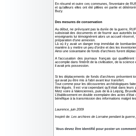
En résumé et outre ces communes, l’inventaire de RUPP
et qu’ailleurs elles ont été pillées en partie et dét
Buzy.
Des mesures de conservation
Au début, ne prévoyant pas la durée de la guerre, RUPP
subsistait des documents et de fournir aux autorités lo
enseignants lui témoignèrent alors un accueil réservé
préparation d’une annexion.
Là où il y avait un danger trop immédiat de bombardeme
manière à y mettre un peu d’ordre et des les inventorier
Ainsi une soixantaine de fonds d’archives furent dépla
A l’accusation des journaux français qui qualifière
accomplie dans l’intérêt de la civilisation, de la scienc
il avait pris possession.
Si les déplacements de fonds d’archives présentent to
qui avait pu être mis à l’abri avant leur transfert.
Tout comme pour les découvertes archéologiques faites
être légués. Il est vrai cependant qu’il était dans le
Metz voire à Valenciennes, puis de là à Leipzig, Bruxel
L’établissement en double exemplaire des actes d’état c
bénéfique à la transmission des informations malgré les 
Laurence, juin 2009
Inspiré de:
Les archives de Lorraine pendant la guerre
Vous devez être identifié pour poster un commentair