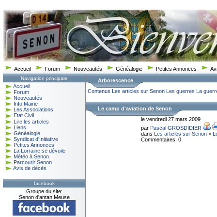
Accueil
Forum
Nouveautés
Généalogie
Petites Annonces
Av
Navigation principale
Arborescence
Accueil
Contenus
Les articles sur Senon
Les guerres
La guerr
Forum
Nouveautés
Info Mairie
Le camp d'aviation de Senon
Les Associations
Etat Civil
le vendredi 27 mars 2009
Lire les articles
Liens
par
Pascal GROSDIDIER
Généalogie
dans
Les articles sur Senon
>
L
Syndicat d'Initiative
Commentaires: 0
Petites Annonces
La Lorraine se dévoile
Météo à Senon
Parcourir Senon
Avis de décès
facebook
Groupe du site:
Senon d'antan Meuse