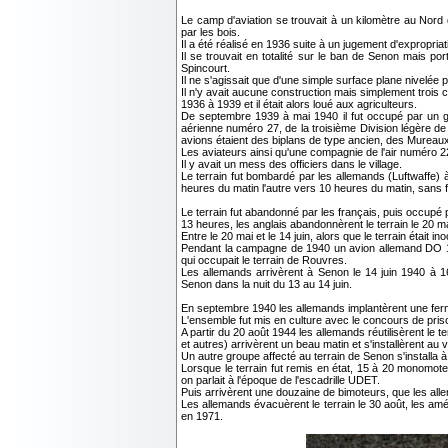
Le camp d'aviation se trouvait à un kilomètre au Nord d
par les bois.
Il a été réalisé en 1936 suite à un jugement d'expropri
Il se trouvait en totalité sur le ban de Senon mais por
Spincourt.
Il ne s'agissait que d'une simple surface plane nivelée 
Il n'y avait aucune construction mais simplement trois 
1936 à 1939 et il était alors loué aux agriculteurs.
De septembre 1939 à mai 1940 il fut occupé par un gro
aérienne numéro 27, de la troisième Division légère de
avions étaient des biplans de type ancien, des Mureaux 
Les aviateurs ainsi qu'une compagnie de l'air numéro 227
Il y avait un mess des officiers dans le village.
Le terrain fut bombardé par les allemands (Luftwaffe) à
heures du matin l'autre vers 10 heures du matin, sans f
Le terrain fut abandonné par les français, puis occup
13 heures, les anglais abandonnèrent le terrain le 20 m
Entre le 20 mai et le 14 juin, alors que le terrain était
Pendant la campagne de 1940 un avion allemand DO 17 
qui occupait le terrain de Rouvres.
Les allemands arrivèrent à Senon le 14 juin 1940 à 16
Senon dans la nuit du 13 au 14 juin.
En septembre 1940 les allemands implantèrent une ferme 
L'ensemble fut mis en culture avec le concours de priso
A partir du 20 août 1944 les allemands réutilisèrent le
et autres) arrivèrent un beau matin et s'installèrent au vi
Un autre groupe affecté au terrain de Senon s'installa 
Lorsque le terrain fut remis en état, 15 à 20 monomot
on parlait à l'époque de l'escadrille UDET.
Puis arrivèrent une douzaine de bimoteurs, que les alle
Les allemands évacuèrent le terrain le 30 août, les améri
en 1971.