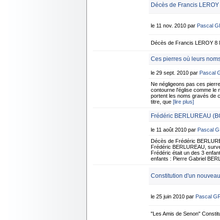
Décès de Francis LEROY
le 11 nov. 2010 par
Pascal 
Décès de Francis LEROY 8 
Ces pierres où leurs noms
le 29 sept. 2010 par
Pascal
Ne négligeons pas ces pierr
contourne l'église comme le 
portent les noms gravés de c
titre, que
[lire plus]
Frédéric BERLUREAU (BO
le 11 août 2010 par
Pascal 
Décès de Frédéric BERLUREA
Frédéric BERLUREAU, survenu
Frédéric était un des 3 enfa
enfants : Pierre Gabriel B
Constitution d'un nouvea
le 25 juin 2010 par
Pascal G
"Les Amis de Senon" Consti