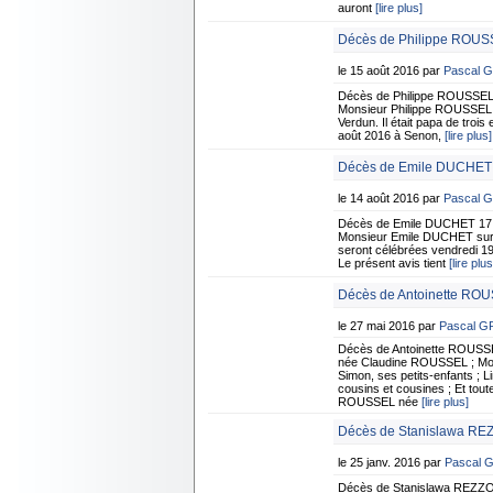
auront
[lire plus]
Décès de Philippe ROUSS
le 15 août 2016 par
Pascal 
Décès de Philippe ROUSSEL 
Monsieur Philippe ROUSSEL su
Verdun. Il était papa de troi
août 2016 à Senon,
[lire plus]
Décès de Emile DUCHET -
le 14 août 2016 par
Pascal 
Décès de Emile DUCHET 17 f
Monsieur Emile DUCHET surven
seront célébrées vendredi 19
Le présent avis tient
[lire plus
Décès de Antoinette RO
le 27 mai 2016 par
Pascal 
Décès de Antoinette ROUS
née Claudine ROUSSEL ; Mons
Simon, ses petits-enfants ; L
cousins et cousines ; Et tout
ROUSSEL née
[lire plus]
Décès de Stanislawa REZ
le 25 janv. 2016 par
Pascal 
Décès de Stanislawa REZZO