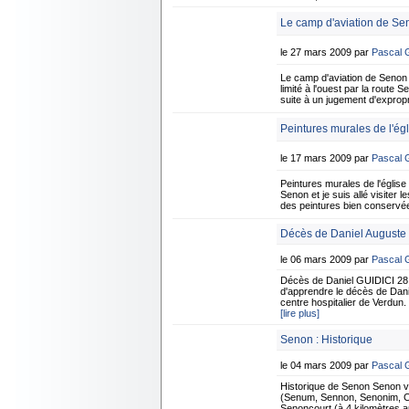
Le camp d'aviation de Se
le 27 mars 2009 par
Pascal
Le camp d'aviation de Senon
limité à l'ouest par la route 
suite à un jugement d'expropr
Peintures murales de l'ég
le 17 mars 2009 par
Pascal
Peintures murales de l'église
Senon et je suis allé visiter 
des peintures bien conservées
Décès de Daniel Auguste 
le 06 mars 2009 par
Pascal
Décès de Daniel GUIDICI 28 
d'apprendre le décès de Dani
centre hospitalier de Verdun.
[lire plus]
Senon : Historique
le 04 mars 2009 par
Pascal
Historique de Senon Senon 
(Senum, Sennon, Senonim, Cen
Senoncourt (à 4 kilomètres au