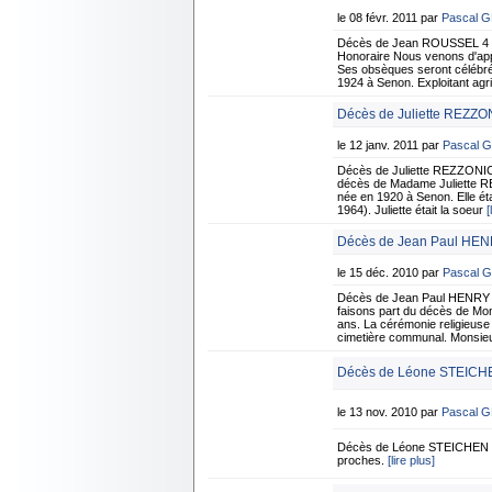
le 08 févr. 2011 par
Pascal 
Décès de Jean ROUSSEL 4 f
Honoraire Nous venons d'app
Ses obsèques seront célébrée
1924 à Senon. Exploitant agric
Décès de Juliette REZZON
le 12 janv. 2011 par
Pascal 
Décès de Juliette REZZONICO
décès de Madame Juliette RE
née en 1920 à Senon. Elle é
1964). Juliette était la soeur
[
Décès de Jean Paul HEN
le 15 déc. 2010 par
Pascal 
Décès de Jean Paul HENRY 1
faisons part du décès de Mo
ans. La cérémonie religieuse 
cimetière communal. Monsie
Décès de Léone STEICHE
le 13 nov. 2010 par
Pascal 
Décès de Léone STEICHEN n
proches.
[lire plus]