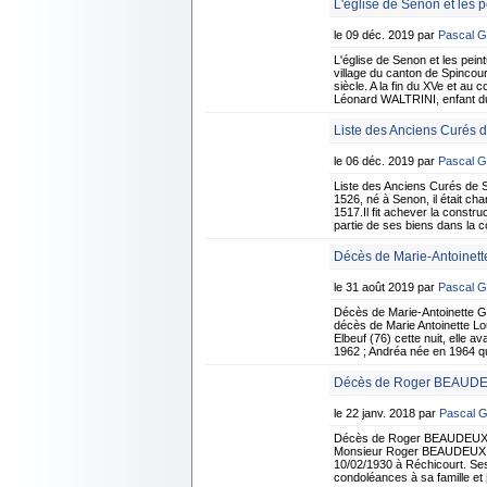
L'église de Senon et les
le 09 déc. 2019 par
Pascal 
L'église de Senon et les pe
village du canton de Spincourt
siècle. A la fin du XVe et au
Léonard WALTRINI, enfant du 
Liste des Anciens Curés 
le 06 déc. 2019 par
Pascal 
Liste des Anciens Curés de
1526, né à Senon, il était ch
1517.Il fit achever la constr
partie de ses biens dans la 
Décès de Marie-Antoinet
le 31 août 2019 par
Pascal 
Décès de Marie-Antoinette 
décès de Marie Antoinette L
Elbeuf (76) cette nuit, elle 
1962 ; Andréa née en 1964 qu
Décès de Roger BEAUDEU
le 22 janv. 2018 par
Pascal 
Décès de Roger BEAUDEUX 7 
Monsieur Roger BEAUDEUX sur
10/02/1930 à Réchicourt. Ses
condoléances à sa famille et