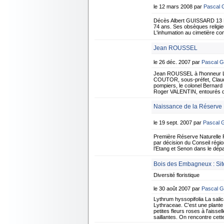
le 12 mars 2008 par
Pascal
Décès Albert GUISSARD 13 M
74 ans. Ses obsèques religie
L'inhumation au cimetière c
Jean ROUSSEL
le 26 déc. 2007 par
Pascal 
Jean ROUSSEL à l'honneur Le 
COUTOR, sous-préfet, Claude
pompiers, le colonel Bernard
Roger VALENTIN, entourés d
Naissance de la Réserve N
le 19 sept. 2007 par
Pascal
Première Réserve Naturelle R
par décision du Conseil régio
l’Etang et Senon dans le dé
Bois des Embagneux : Site
Diversité floristique
le 30 août 2007 par
Pascal 
Lythrum hyssopifolia La salic
Lythraceae. C'est une plante 
petites fleurs roses à l'aisse
saillantes. On rencontre cett