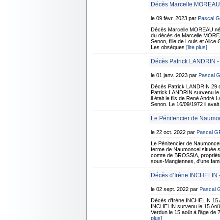
Décès Marcelle MOREAU 
le 09 févr. 2023 par
Pascal 
Décès Marcelle MOREAU née 
du décès de Marcelle MOREAU
Senon, fille de Louis et Alic
Les obsèques
[lire plus]
Décès Patrick LANDRIN -
le 01 janv. 2023 par
Pascal 
Décès Patrick LANDRIN 29 d
Patrick LANDRIN survenu le 
il était le fils de René And
Senon. Le 16/09/1972 il avait 
Le Pénitencier de Naumo
le 22 oct. 2022 par
Pascal 
Le Pénitencier de Naumonce
ferme de Naumoncel située su
comte de BROSSIA, propriétai
sous-Mangiennes, d'une fami
Décès d’Irène INCHELIN -
le 02 sept. 2022 par
Pascal
Décès d’Irène INCHELIN 15 A
INCHELIN survenu le 15 Août 
Verdun le 15 août à l’âge de
plus]