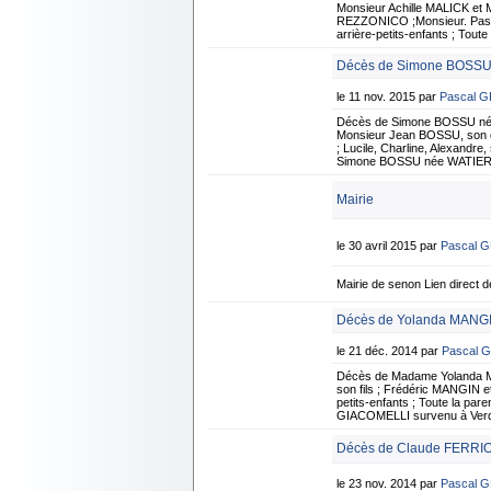
Monsieur Achille MALICK e
REZZONICO ;Monsieur. Pascal
arrière-petits-enfants ; Tout
Décès de Simone BOSSU 
le 11 nov. 2015 par
Pascal 
Décès de Simone BOSSU née
Monsieur Jean BOSSU, son 
; Lucile, Charline, Alexandre
Simone BOSSU née WATIER su
Mairie
le 30 avril 2015 par
Pascal 
Mairie de senon Lien direct de
Décès de Yolanda MANGI
le 21 déc. 2014 par
Pascal 
Décès de Madame Yolanda 
son fils ; Frédéric MANGIN e
petits-enfants ; Toute la pa
GIACOMELLI survenu à Verdun,
Décès de Claude FERRIO
le 23 nov. 2014 par
Pascal 