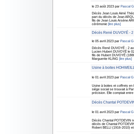
le 23 août 2023 par
Pascal 
Décès Jean Louis Aimé Théo
part du décès de Jean ARQUEV
fils de Jean Louis Arsène 
cérémonie
[lire plus]
Décès René DUVOYÉ - 2 a
le 05 avril 2023 par
Pascal 
Décès René DUVOYÉ - 2 avri
Lucien Hubert DUVOYÉ le 02/0
fils de Hubert DUVOYÉ (1888
Marguerite KLING
[lire plus]
Usine à boites HOHWEILL
le 01 avril 2023 par
Pascal 
Usine à boites et coffrets 
siège social se trouvait à Pa
précision. Elle comptait ent
Décès Chantal POTDEVIN
le 01 avril 2023 par
Pascal 
Décès Chantal POTDEVIN née
décès de Chantal POTDEVIN né
Robert BELLI (1916-2010) et