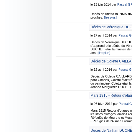
le 13 juin 2014 par
Pascal G
Décès de Arlette BONMARIN
proches.
[lire plus]
Décès de Véronique DUCH
le 17 avril 2014 par
Pascal 
Décès de Véronique DUCHET 
d'apprendre le décès de Véro
DUCHET, était la maman de Nat
ans,
[lire plus]
Décès de Colette CAILL
le 12 avril 2014 par
Pascal 
Décès de Colette CAILLARD
père Charles, Colette était tr
du patrimoine. Colette était
Jeanne Marguerite DUCHET. E
Mars 1915 - Retour d'otag
le 06 févr. 2014 par
Pascal 
Mars 1915 Retour d'otages
les listes d'otages lorrains 
Réfugiés de Meurthe et Mose
- Réfugiés de l'Alsace Lorra
Décès de Nathan DUCHET 