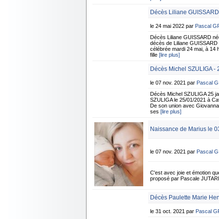
Décès Liliane GUISSARD
le 24 mai 2022 par
Pascal 
Décès Liliane GUISSARD née
décès de Liliane GUISSARD n
célébrée mardi 24 mai, à 14 h
fille
[lire plus]
Décès Michel SZULIGA - 2
le 07 nov. 2021 par
Pascal 
Décès Michel SZULIGA 25 jan
SZULIGA le 25/01/2021 à Cavai
De son union avec Giovanna P
ses
[lire plus]
Naissance de Marius le 0
le 07 nov. 2021 par
Pascal 
C'est avec joie et émotion qu
proposé par Pascale JUTA
Décès Paulette Marie He
le 31 oct. 2021 par
Pascal 