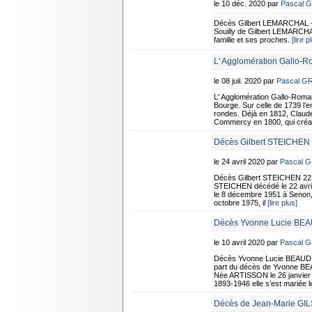
le 10 déc. 2020 par
Pascal 
Décès Gilbert LEMARCHAL - 
Souilly de Gilbert LEMARCHAL
famille et ses proches.
[lire p
L' Agglomération Gallo-
le 08 juil. 2020 par
Pascal G
L' Agglomération Gallo-Roma
Bourge. Sur celle de 1739 l’e
rondes. Déjà en 1812, Claude
Commercy en 1800, qui cré
Décès Gilbert STEICHEN -
le 24 avril 2020 par
Pascal 
Décès Gilbert STEICHEN 22 a
STEICHEN décédé le 22 avril à
le 8 décembre 1951 à Senon,
octobre 1975, il
[lire plus]
Décès Yvonne Lucie BEA
le 10 avril 2020 par
Pascal 
Décès Yvonne Lucie BEAUDEU
part du décès de Yvonne BEAU
Née ARTISSON le 26 janvier
1893-1946 elle s’est mariée le
Décès de Jean-Marie GIL