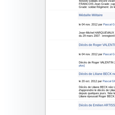
405000 soldats encore vivan
FRANCOIS Jean Grade: capora
Grade: soldat Régiment: 2e 
Médaille Militaire
le 04 nov. 2012 par
Pascal 
Jean-Michel HARQUEVAUX Né 
du 29 mars 2007 : enregist
Décès de Roger VALENTI
le 04 nov. 2012 par
Pascal 
Décès de Roger VALENTIN 2
plus]
Décès de Liliane BECK n
le 20 oct. 2012 par
Pascal 
Décès de Liliane BECK née 
d'apprendre le décès de Lilia
depuis quelques jours. Née le
Liliane épousait Roger BECK
Décès de Emilien ARTISSO