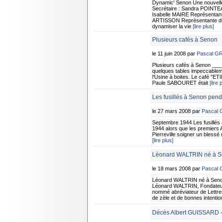
Dynamic' Senon Une nouvelle 
Secrétaire : Sandra POINTEA
Isabelle MAIRE Représentant
ARTISSON Représentante du c
dynamiser la vie
[lire plus]
Plusieurs cafés à Senon
le 11 juin 2008 par
Pascal G
Plusieurs cafés à Senon ___
quelques tables impeccableme
l'Usine à boites. Le café "ETI
Paule SABOURET était
[lire 
Les fusillés à Senon pen
le 27 mars 2008 par
Pascal
Septembre 1944 Les fusillés
1944 alors que les premiers A
Pierreville soigner un blessé
[lire plus]
Léonard WALTRIN né à 
le 18 mars 2008 par
Pascal
Léonard WALTRIN né à Seno
Léonard WALTRIN, Fondateur d
nommé abréviateur de Lettres A
de zèle et de bonnes intenti
Décès Albert GUISSARD -