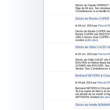
Décès de Claude FERRIOT 2
l'âge de 66 ans. Ses obsèque
Condoléances à sa famille e
Décès de Renée CUPER n
le 04 oct. 2014 par
Pascal 
Décès de Renée CUPER née
Renée CUPER née REZZONICO R
1962 à Senon Jean CUPER qu'e
octobre à
[lire plus]
Décès de Odile CALEF n
le 02 oct. 2014 par
Pascal 
Décès de Odile CALEF née R
ROUYER et Hélène Marie MAR
JUTARD née ROUYER. Ses obsè
Verdun. Nos Condoléances à 
Bertrand NEYERS & Chrys
le 04 juil. 2014 par
Pascal G
Bertrand NEYERS & Chrystel
30 à la mairie de Mercy-le-H
ont décidé de se marier à l'
ARTISSON résidant
[lire plus
Décès de Arlette BONMA