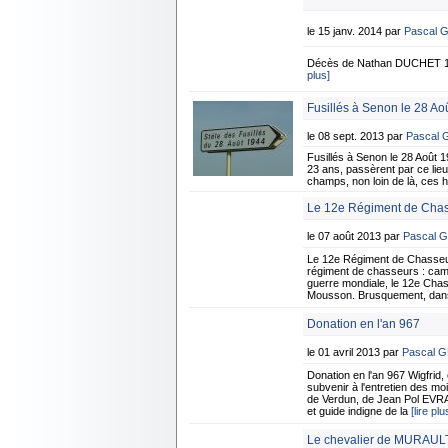
le 15 janv. 2014 par
Pascal 
Décès de Nathan DUCHET 1er
plus]
Fusillés à Senon le 28 Ao
le 08 sept. 2013 par
Pascal
Fusillés à Senon le 28 Août 1
23 ans, passèrent par ce lie
champs, non loin de là, ces h
Le 12e Régiment de Chas
le 07 août 2013 par
Pascal 
Le 12e Régiment de Chasseu
régiment de chasseurs : campa
guerre mondiale, le 12e Chass
Mousson. Brusquement, dans l
Donation en l'an 967
le 01 avril 2013 par
Pascal 
Donation en l'an 967 Wigfrid,
subvenir à l'entretien des m
de Verdun, de Jean Pol EVRAR
et guide indigne de la
[lire plu
Le chevalier de MURAUL