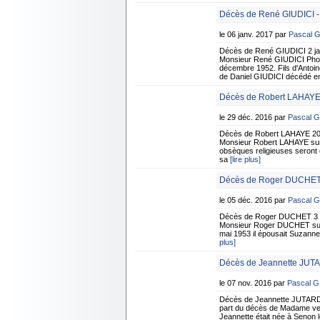
Décès de René GIUDICI - 
le 06 janv. 2017 par
Pascal 
Décès de René GIUDICI 2 jan
Monsieur René GIUDICI Photo 
décembre 1952. Fils d'Antoi
de Daniel GIUDICI décédé e
Décès de Robert LAHAYE
le 29 déc. 2016 par
Pascal 
Décès de Robert LAHAYE 20 
Monsieur Robert LAHAYE surv
obsèques religieuses seront
sa
[lire plus]
Décès de Roger DUCHET 
le 05 déc. 2016 par
Pascal 
Décès de Roger DUCHET 3 dé
Monsieur Roger DUCHET surve
mai 1953 il épousait Suzanne
plus]
Décès de Jeannette JUT
le 07 nov. 2016 par
Pascal 
Décès de Jeannette JUTARD
part du décès de Madame ve
Jeannette était née à Senon 