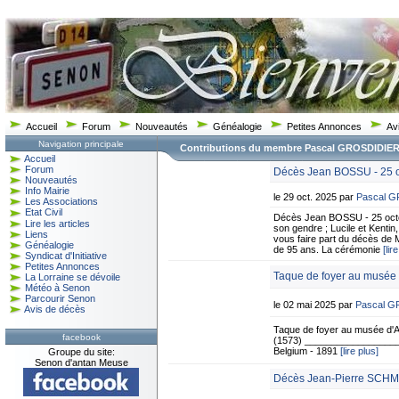
Accueil
Forum
Nouveautés
Généalogie
Petites Annonces
Av
Navigation principale
Contributions du membre Pascal GROSDIDIE
Accueil
Forum
Décès Jean BOSSU - 25 o
Nouveautés
Info Mairie
le 29 oct. 2025 par
Pascal 
Les Associations
Etat Civil
Décès Jean BOSSU - 25 octo
Lire les articles
son gendre ; Lucile et Kentin, 
Liens
vous faire part du décès de 
Généalogie
de 95 ans. La cérémonie
[lir
Syndicat d'Initiative
Petites Annonces
Taque de foyer au musée 
La Lorraine se dévoile
Météo à Senon
Parcourir Senon
le 02 mai 2025 par
Pascal 
Avis de décès
Taque de foyer au musée d'A
facebook
(1573) ___________________
Belgium - 1891
[lire plus]
Groupe du site:
Senon d'antan Meuse
Décès Jean-Pierre SCHMI