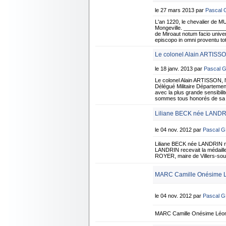
le 27 mars 2013 par
Pascal
L'an 1220, le chevalier de MU
Mongeville. _______________
de Miroaut notum facio univers
episcopo in omni proventu 
Le colonel Alain ARTISSO
le 18 janv. 2013 par
Pascal 
Le colonel Alain ARTISSON,
Délégué Militaire Département
avec la plus grande sensibil
sommes tous honorés de sa mi
Liliane BECK née LANDRIN
le 04 nov. 2012 par
Pascal 
Liliane BECK née LANDRIN née
LANDRIN recevait la médaille
ROYER, maire de Villers-sous-
MARC Camille Onésime Lé
le 04 nov. 2012 par
Pascal 
MARC Camille Onésime Léon 