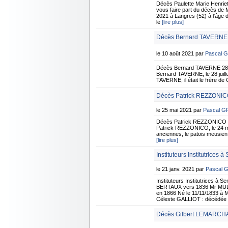
Décès Paulette Marie Henri
vous faire part du décès de
2021 à Langres (52) à l'âge d
le
[lire plus]
Décès Bernard TAVERNE -
le 10 août 2021 par
Pascal 
Décès Bernard TAVERNE 28 Ju
Bernard TAVERNE, le 28 juille
TAVERNE, il était le frère de
Décès Patrick REZZONICO
le 25 mai 2021 par
Pascal 
Décès Patrick REZZONICO 24
Patrick REZZONICO, le 24 mai
anciennes, le patois meusien, 
[lire plus]
Instituteurs Institutrices 
le 21 janv. 2021 par
Pascal 
Instituteurs Institutrices à
BERTAUX vers 1836 Mr MULL
en 1866 Né le 11/11/1833 à 
Céleste GALLIOT : décédée
Décès Gilbert LEMARCHA