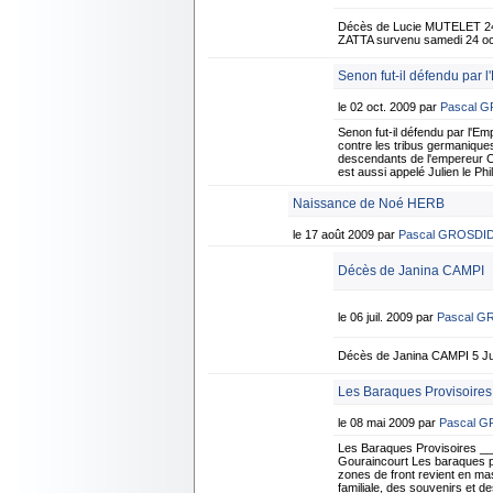
Décès de Lucie MUTELET 24
ZATTA survenu samedi 24 oct
Senon fut-il défendu par l
le 02 oct. 2009 par
Pascal 
Senon fut-il défendu par l
contre les tribus germanique
descendants de l'empereur CO
est aussi appelé Julien le Ph
Naissance de Noé HERB
le 17 août 2009 par
Pascal GROSDI
Décès de Janina CAMPI
le 06 juil. 2009 par
Pascal G
Décès de Janina CAMPI 5 Jui
Les Baraques Provisoires
le 08 mai 2009 par
Pascal 
Les Baraques Provisoires _
Gouraincourt Les baraques pro
zones de front revient en mas
familiale, des souvenirs et d